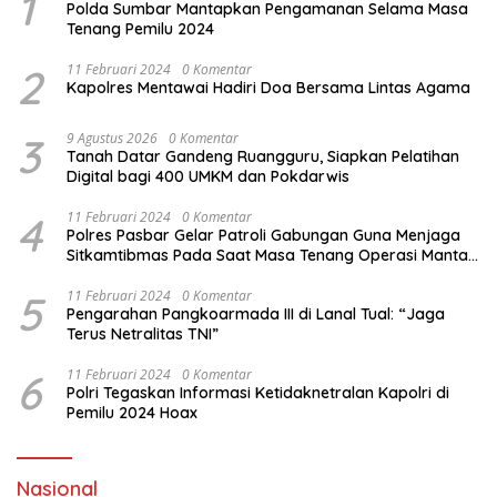
1
Polda Sumbar Mantapkan Pengamanan Selama Masa
Tenang Pemilu 2024
2
11 Februari 2024
0 Komentar
Kapolres Mentawai Hadiri Doa Bersama Lintas Agama
3
9 Agustus 2026
0 Komentar
Tanah Datar Gandeng Ruangguru, Siapkan Pelatihan
Digital bagi 400 UMKM dan Pokdarwis
4
11 Februari 2024
0 Komentar
Polres Pasbar Gelar Patroli Gabungan Guna Menjaga
Sitkamtibmas Pada Saat Masa Tenang Operasi Mantap
Brata 2024
5
11 Februari 2024
0 Komentar
Pengarahan Pangkoarmada III di Lanal Tual: “Jaga
Terus Netralitas TNI”
6
11 Februari 2024
0 Komentar
Polri Tegaskan Informasi Ketidaknetralan Kapolri di
Pemilu 2024 Hoax
Nasional