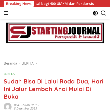
Langsung
ihan Digital bagi 400 UMKM dan Pokdarwis
Breaking News
Bupati Eka 
ke
konten
Beranda
BERITA
BERITA
Sudah Bisa Di Lalui Roda Dua, Hari
Ini Jalur Lembah Anai Mulai Di
Buka
BIRO TANAH DATAR
8 Desember 2025