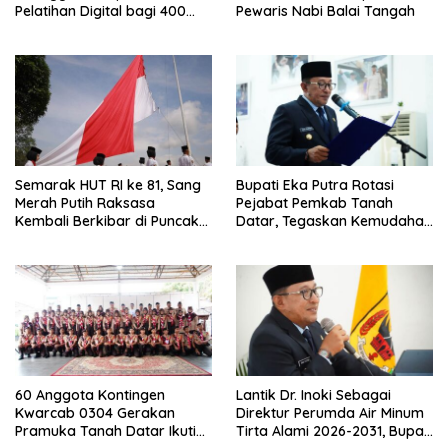
Pelatihan Digital bagi 400
Pewaris Nabi Balai Tangah
UMKM dan Pokdarwis
Semarak HUT RI ke 81, Sang
Bupati Eka Putra Rotasi
Merah Putih Raksasa
Pejabat Pemkab Tanah
Kembali Berkibar di Puncak
Datar, Tegaskan Kemudahan
Gunuang Kasumbo
Izin Investor
60 Anggota Kontingen
Lantik Dr. Inoki Sebagai
Kwarcab 0304 Gerakan
Direktur Perumda Air Minum
Pramuka Tanah Datar Ikuti
Tirta Alami 2026-2031, Bupati