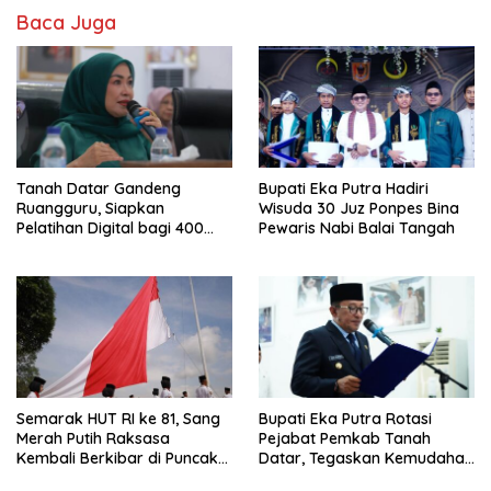
Baca Juga
Tanah Datar Gandeng
Bupati Eka Putra Hadiri
Ruangguru, Siapkan
Wisuda 30 Juz Ponpes Bina
Pelatihan Digital bagi 400
Pewaris Nabi Balai Tangah
UMKM dan Pokdarwis
Semarak HUT RI ke 81, Sang
Bupati Eka Putra Rotasi
Merah Putih Raksasa
Pejabat Pemkab Tanah
Kembali Berkibar di Puncak
Datar, Tegaskan Kemudahan
Gunuang Kasumbo
Izin Investor