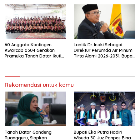
60 Anggota Kontingen
Lantik Dr. Inoki Sebagai
Kwarcab 0304 Gerakan
Direktur Perumda Air Minum
Pramuka Tanah Datar Ikuti
Tirta Alami 2026-2031, Bupati
Jamnas XII Ke Cibubur
Eka Putra Ingatkan Agar
Laksanakan Tugas Sesuai
Fakta Integritas Berdasarkan
Visi dan Misi
Rekomendasi untuk kamu
Tanah Datar Gandeng
Bupati Eka Putra Hadiri
Ruangguru, Siapkan
Wisuda 30 Juz Ponpes Bina