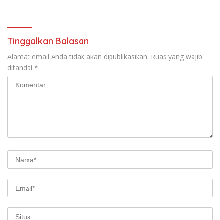
Jamnas XII Ke Cibubur
Eka Putra Ingatkan Agar
Laksanakan Tugas Sesuai
Fakta Integritas Berdasarkan
Visi dan Misi
Tinggalkan Balasan
Alamat email Anda tidak akan dipublikasikan.
Ruas yang wajib
ditandai
*