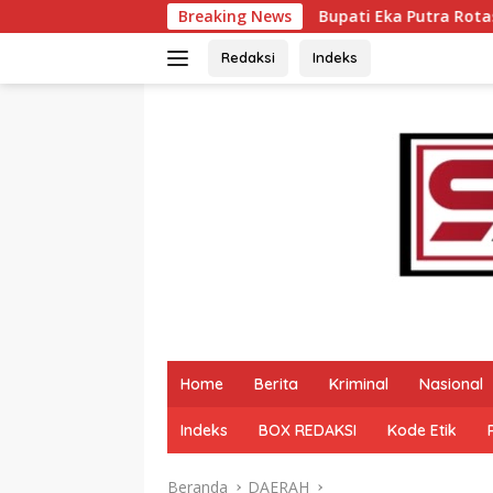
Langsung
Bupati Eka Putra Rotasi Pejabat Pemkab Tanah Da
Breaking News
ke
konten
Redaksi
Indeks
Home
Berita
Kriminal
Nasional
Indeks
BOX REDAKSI
Kode Etik
Beranda
DAERAH