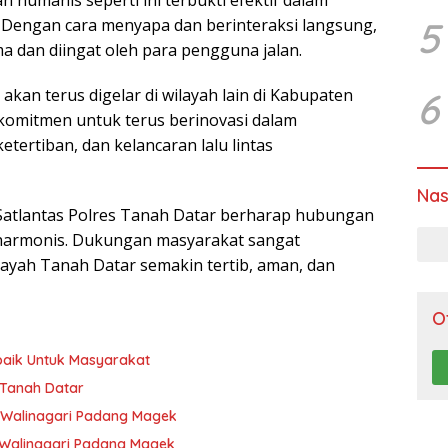
 humanis seperti ini terbukti efektif dalam
5
engan cara menyapa dan berinteraksi langsung,
a dan diingat oleh para pengguna jalan.
6
kan terus digelar di wilayah lain di Kabupaten
erkomitmen untuk terus berinovasi dalam
ertiban, dan kelancaran lalu lintas
Nas
Satlantas Polres Tanah Datar berharap hubungan
 harmonis. Dukungan masyarakat sangat
wilayah Tanah Datar semakin tertib, aman, dan
O
baik Untuk Masyarakat
 Tanah Datar
n Walinagari Padang Magek
n Walinagari Padang Magek