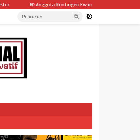
tingen Kwarcab 0304 Gerakan Pramuka Tanah Datar Ikuti Jamn