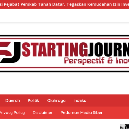
tar, Tegaskan Kemudahan Izin Investor
60 Anggota Kon
Daerah
Politik
Olahraga
Indeks
Privacy Policy
Disclaimer
Pedoman Media Siber