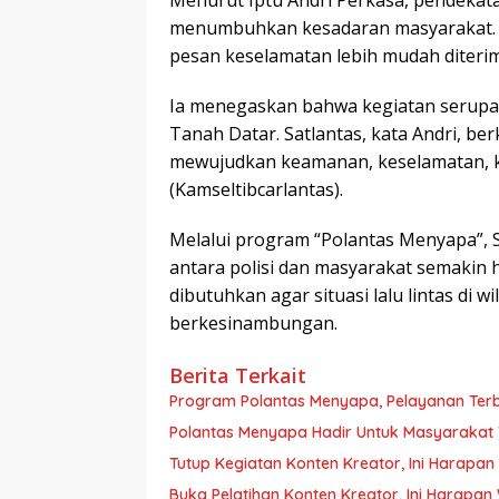
Menurut Iptu Andri Perkasa, pendekatan
menumbuhkan kesadaran masyarakat. D
pesan keselamatan lebih mudah diterim
Ia menegaskan bahwa kegiatan serupa a
Tanah Datar. Satlantas, kata Andri, b
mewujudkan keamanan, keselamatan, ket
(Kamseltibcarlantas).
Melalui program “Polantas Menyapa”, 
antara polisi dan masyarakat semakin
dibutuhkan agar situasi lalu lintas di 
berkesinambungan.
Berita Terkait
Program Polantas Menyapa, Pelayanan Ter
Polantas Menyapa Hadir Untuk Masyarakat
Tutup Kegiatan Konten Kreator, Ini Harapa
Buka Pelatihan Konten Kreator, Ini Harapa