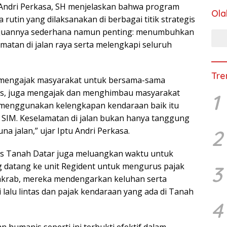
u Andri Perkasa, SH menjelaskan bahwa program
Ola
utin yang dilaksanakan di berbagai titik strategis
Tujuannya sederhana namun penting: menumbuhkan
atan di jalan raya serta melengkapi seluruh
Tre
gin mengajak masyarakat untuk bersama-sama
ntas, juga mengajak dan menghimbau masyarakat
1
ti menggunakan kelengkapan kendaraan baik itu
 SIM. Keselamatan di jalan bukan hanya tanggung
na jalan,” ujar Iptu Andri Perkasa.
2
res Tanah Datar juga meluangkan waktu untuk
 datang ke unit Regident untuk mengurus pajak
3
 akrab, mereka mendengarkan keluhan serta
alu lintas dan pajak kendaraan yang ada di Tanah
4