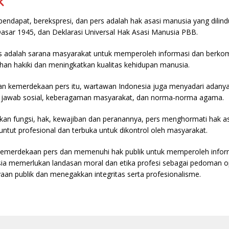
k
ndapat, berekspresi, dan pers adalah hak asasi manusia yang dilind
sar 1945, dan Deklarasi Universal Hak Asasi Manusia PBB.
 adalah sarana masyarakat untuk memperoleh informasi dan berkom
an hakiki dan meningkatkan kualitas kehidupan manusia.
 kemerdekaan pers itu, wartawan Indonesia juga menyadari adanya
 jawab sosial, keberagaman masyarakat, dan norma-norma agama.
n fungsi, hak, kewajiban dan peranannya, pers menghormati hak asa
tuntut profesional dan terbuka untuk dikontrol oleh masyarakat.
emerdekaan pers dan memenuhi hak publik untuk memperoleh inform
ia memerlukan landasan moral dan etika profesi sebagai pedoman o
an publik dan menegakkan integritas serta profesionalisme.