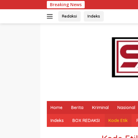
Langsung
Breaking News
Bu
ke
konten
Redaksi
Indeks
Home
Berita
Kriminal
Nasional
Indeks
BOX REDAKSI
Kode Etik