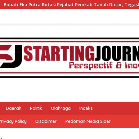
pati Eka Putra Rotasi Pejabat Pemkab Tanah Datar, Tegaskan 
Daerah
Politik
Olahraga
Indeks
Privacy Policy
Disclaimer
Pedoman Media Siber