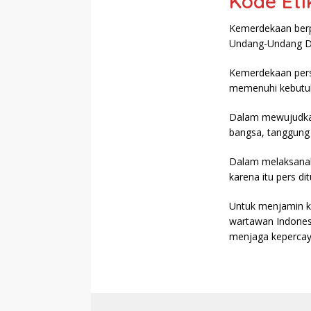
Kode Eti
Kemerdekaan berpe
Undang-Undang Da
Kemerdekaan pers
memenuhi kebutuh
Dalam mewujudkan
bangsa, tanggung
Dalam melaksanaka
karena itu pers di
Untuk menjamin k
wartawan Indones
menjaga kepercaya