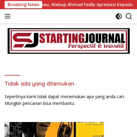
Langsung
Adat Minangkabau, Wabup Ahmad Fadly Apresiasi Kepada LKA
Breaking News
ke
konten
Tidak ada yang ditemukan
Sepertinya kami tidak dapat menemukan apa yang anda cari.
Mungkin pencarian bisa membantu.