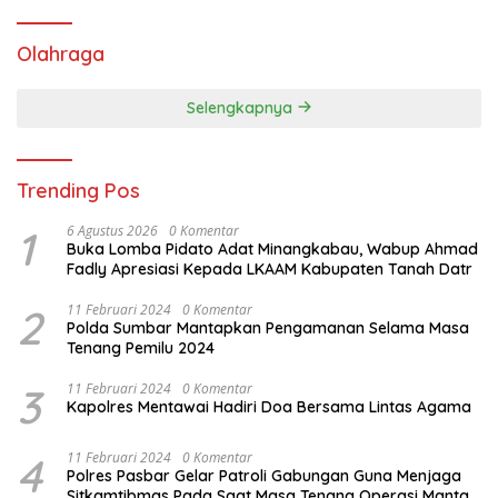
Olahraga
Selengkapnya
Trending Pos
1
6 Agustus 2026
0 Komentar
Buka Lomba Pidato Adat Minangkabau, Wabup Ahmad
Fadly Apresiasi Kepada LKAAM Kabupaten Tanah Datr
2
11 Februari 2024
0 Komentar
Polda Sumbar Mantapkan Pengamanan Selama Masa
Tenang Pemilu 2024
3
11 Februari 2024
0 Komentar
Kapolres Mentawai Hadiri Doa Bersama Lintas Agama
4
11 Februari 2024
0 Komentar
Polres Pasbar Gelar Patroli Gabungan Guna Menjaga
Sitkamtibmas Pada Saat Masa Tenang Operasi Mantap