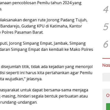
anaan pencoblosan Pemilu tahun 2024 yang
4
s.
dilaksanakan dengan rute Jorong Padang Tujuh,
5
 Bandarejo, Gudang KPU di Katimaha, Kantor
 Polres Pasaman Barat.
6
puti, Jorong Simpang Empat, Jambak, Simpang
undaran Simpang Empat dan kembali ke Mako Polres
Nas
isejumlah titik, tidak ada kejadian yang menonjol
si seperti ini harus kita pertahankan agar Pemilu
ta wujudkan,” jelasnya.
masyarakat untuk dapat bersama-sama menjaga
O
-masing, hindari segala bentuk perbuatan atau
erundang-undangan.