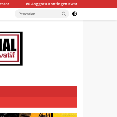
ta Kontingen Kwarcab 0304 Gerakan Pramuka Tanah Datar Ikuti