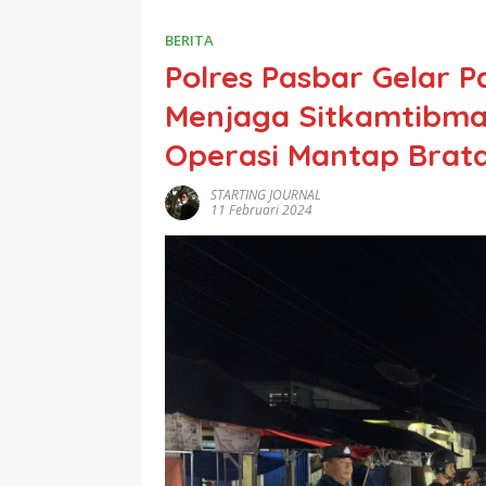
BERITA
Polres Pasbar Gelar 
Menjaga Sitkamtibma
Operasi Mantap Brat
STARTING JOURNAL
11 Februari 2024