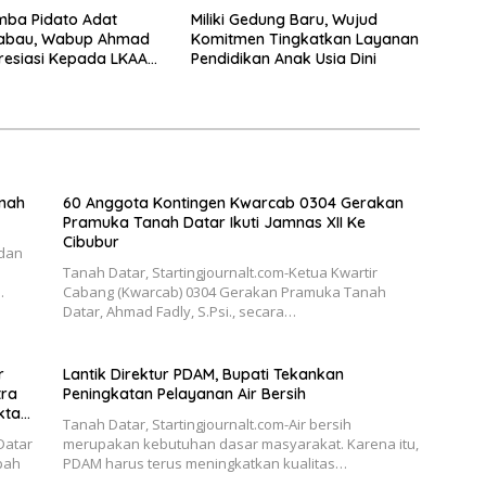
mba Pidato Adat
Miliki Gedung Baru, Wujud
abau, Wabup Ahmad
Komitmen Tingkatkan Layanan
resiasi Kepada LKAAM
Pendidikan Anak Usia Dini
en Tanah Datr
anah
60 Anggota Kontingen Kwarcab 0304 Gerakan
Pramuka Tanah Datar Ikuti Jamnas XII Ke
Cibubur
 dan
Tanah Datar, Startingjournalt.com-Ketua Kwartir
…
Cabang (Kwarcab) 0304 Gerakan Pramuka Tanah
Datar, Ahmad Fadly, S.Psi., secara…
r
Lantik Direktur PDAM, Bupati Tekankan
tra
Peningkatan Pelayanan Air Bersih
kta
Tanah Datar, Startingjournalt.com-Air bersih
Datar
merupakan kebutuhan dasar masyarakat. Karena itu,
pah
PDAM harus terus meningkatkan kualitas…