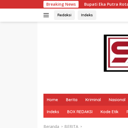
Langsung
Bupati Eka Putra Rotasi Pejabat Pemkab Tan
Breaking News
ke
konten
Redaksi
Indeks
Home
Berita
Kriminal
Nasional
Indeks
BOX REDAKSI
Kode Etik
Beranda
BERITA