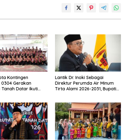
ta Kontingen
Lantik Dr. Inoki Sebagai
 0304 Gerakan
Direktur Perumda Air Minum
Tanah Datar Ikuti
Tirta Alami 2026-2031, Bupati
II Ke Cibubur
Eka Putra Ingatkan Agar
Laksanakan Tugas Sesuai
Fakta Integritas Berdasarkan
Visi dan Misi