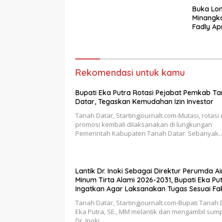
Buka Lo
Minangk
Fadly Ap
Kabupat
Rekomendasi untuk kamu
Bupati Eka Putra Rotasi Pejabat Pemkab T
Datar, Tegaskan Kemudahan Izin Investor
Tanah Datar, Startingjournalt.com-Mutasi, rotasi
promosi kembali dilaksanakan di lungkungan
Pemerintah Kabupaten Tanah Datar. Sebanyak
Lantik Dr. Inoki Sebagai Direktur Perumda Ai
Minum Tirta Alami 2026-2031, Bupati Eka Pu
Ingatkan Agar Laksanakan Tugas Sesuai Fa
Integritas Berdasarkan Visi dan Misi
Tanah Datar, Startingjournalt.com-Bupati Tanah 
Eka Putra, SE., MM melantik dan mengambil sum
Dr. Inoki…