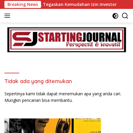
Langsung
ab Tanah Datar, Tegaskan Kemudahan Izin Investor
Breaking News
60 
ke
konten
Tidak ada yang ditemukan
Sepertinya kami tidak dapat menemukan apa yang anda cari.
Mungkin pencarian bisa membantu.