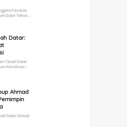
anggota Pasukan
nah Datar Tahun…
ah Datar:
at
si
ten Tanah Datar
rum Koordinasi…
abup Ahmad
 Pemimpin
a
Tanah Datar Ahmad