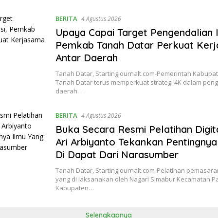
BERITA
4 Agustus 2026
Upaya Capai Target Pengendalian In
Pemkab Tanah Datar Perkuat Ker
Antar Daerah
Tanah Datar, Startingjournalt.com-Pemerintah Kabupa
Tanah Datar terus memperkuat strategi 4K dalam penge
daerah…
BERITA
4 Agustus 2026
Buka Secara Resmi Pelatihan Digital
Ari Arbiyanto Tekankan Pentingnya
Di Dapat Dari Narasumber
Tanah Datar, Startingjournalt.com-Pelatihan pemasaran d
yang di laksanakan oleh Nagari Simabur Kecamatan P
Kabupaten…
Selengkapnya