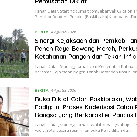
Pemusatan Diklat
Tanah Datar, Startingjournalt.comSebanyak 63 calon 
Pengibar Bendera Pusaka (Paskibraka) Kabupaten Ta
BERITA
4 Agustus 2026
Sinergi Kejaksaan dan Pemkab Tan
Panen Raya Bawang Merah, Perku
Ketahanan Pangan dan Tekan Infla
Tanah Datar, Startingjournalt.com-Pemerintah Kabupa
bersama Kejaksaan Negeri Tanah Datar dan unsur Fo
BERITA
4 Agustus 2026
Buka Diklat Calon Paskibraka, W
Fadly: Ini Proses Kaderisasi Calon
Bangsa yang Berkarakter Pancasil
Tanah Datar, Startingjournalt.-Wakil Bupati (Wabup) 
Fadly, S.Psi secara resmi membuka Pendidikan dan…