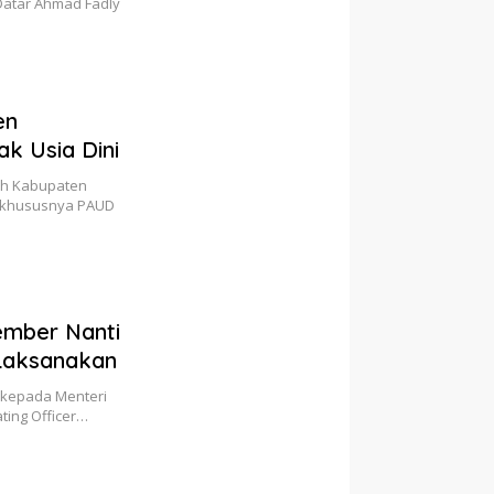
 Datar Ahmad Fadly
…
en
k Usia Dini
tah Kabupaten
, khususnya PAUD
tember Nanti
Laksanakan
n kepada Menteri
ting Officer…