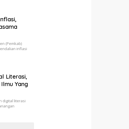
flasi,
jasama
ten (Pemkab)
ndalian inflasi
 Literasi,
 Ilmu Yang
igital literasi
ariangan