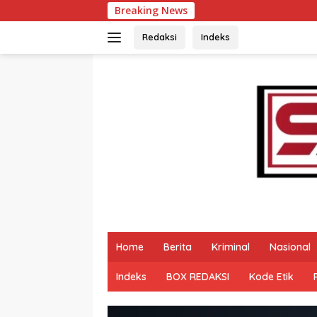
Langsung
Breaking News
Bu
ke
konten
Redaksi
Indeks
Home
Berita
Kriminal
Nasional
Indeks
BOX REDAKSI
Kode Etik