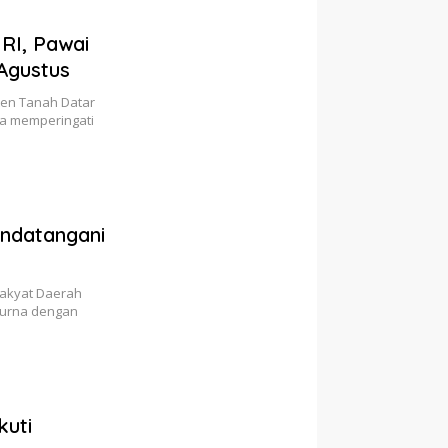
RI, Pawai
 Agustus
ten Tanah Datar
a memperingati
ndatangani
Rakyat Daerah
purna dengan
kuti