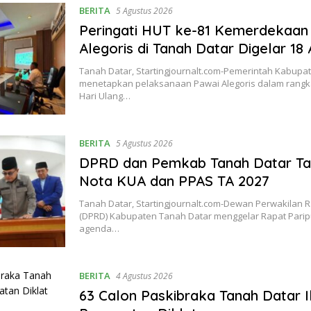
BERITA
5 Agustus 2026
Peringati HUT ke-81 Kemerdekaan 
Alegoris di Tanah Datar Digelar 18
Tanah Datar, Startingjournalt.com-Pemerintah Kabupa
menetapkan pelaksanaan Pawai Alegoris dalam rangk
Hari Ulang…
BERITA
5 Agustus 2026
DPRD dan Pemkab Tanah Datar Ta
Nota KUA dan PPAS TA 2027
Tanah Datar, Startingjournalt.com-Dewan Perwakilan 
(DPRD) Kabupaten Tanah Datar menggelar Rapat Pari
agenda…
BERITA
4 Agustus 2026
63 Calon Paskibraka Tanah Datar I