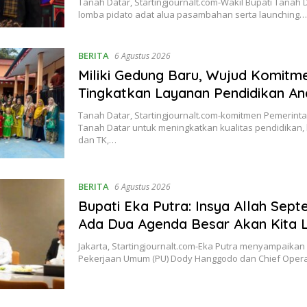
Tanah Datar, Startingjournalt.com-Wakil Bupati Tanah
lomba pidato adat alua pasambahan serta launching
BERITA
6 Agustus 2026
Miliki Gedung Baru, Wujud Komitm
Tingkatkan Layanan Pendidikan Ana
Tanah Datar, Startingjournalt.com-komitmen Pemerin
Tanah Datar untuk meningkatkan kualitas pendidikan
dan TK,…
BERITA
6 Agustus 2026
Bupati Eka Putra: Insya Allah Sep
Ada Dua Agenda Besar Akan Kita 
Jakarta, Startingjournalt.com-Eka Putra menyampaika
Pekerjaan Umum (PU) Dody Hanggodo dan Chief Opera