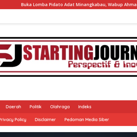
ka Lomba Pidato Adat Minangkabau, Wabup Ahmad Fadly Apres
Daerah
Politik
Olahraga
Indeks
Privacy Policy
Disclaimer
Pedoman Media Siber