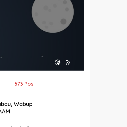
673 Pos
abau, Wabup
KAAM