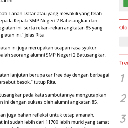
ai ini.
ati Tanah Datar atau yang mewakili yang telah
h kepada Kepala SMP Negeri 2 Batusangkar dan
Ola
kegiatan ini, serta rekan-rekan angkatan 85 yang
tan ini,” jelas Rita.
giatan ini juga merupakan ucapan rasa syukur
 salah seorang alumni SMP Negeri 2 Batusangkar,
Tre
1
iatan lanjutan berupa car free day dengan berbagai
ersebut besok,” tutup Rita.
2
 Batusangkar pada kata sambutannya mengucapkan
n ini dengan sukses oleh alumni angkatan 85.
3
n juga bahan refleksi untuk tetap amanah,
t ini sudah lebih dari 11700 lebih murid yang tamat