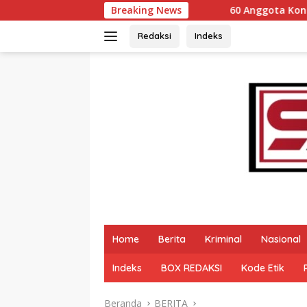
Langsung
Breaking News
60 Anggota Kontingen Kwarcab 0304 G
ke
konten
Redaksi
Indeks
Home
Berita
Kriminal
Nasional
Indeks
BOX REDAKSI
Kode Etik
Beranda
BERITA