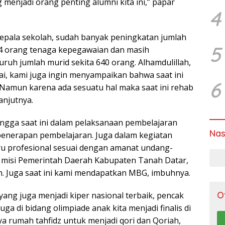
g menjadi orang penting alumni kita ini,” papar
4
 kepala sekolah, sudah banyak peningkatan jumlah
5
n 4 orang tenaga kepegawaian dan masih
ruh jumlah murid sekita 640 orang. Alhamdulillah,
adai, kami juga ingin menyampaikan bahwa saat ini
6
 Namun karena ada sesuatu hal maka saat ini rehab
anjutnya.
ingga saat ini dalam pelaksanaan pembelajaran
Nas
enerapan pembelajaran. Juga dalam kegiatan
uru profesional sesuai dengan amanat undang-
 misi Pemerintah Daerah Kabupaten Tanah Datar,
 Juga saat ini kami mendapatkan MBG, imbuhnya.
O
 yang juga menjadi kiper nasional terbaik, pencak
 juga di bidang olimpiade anak kita menjadi finalis di
nya rumah tahfidz untuk menjadi qori dan Qoriah,