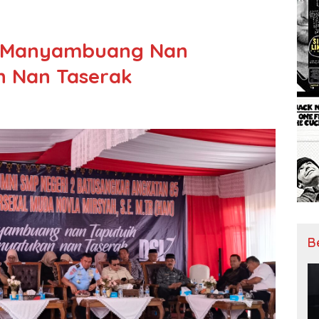
, Manyambuang Nan
n Nan Taserak
B