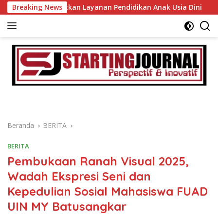
Langsung
 Tingkatkan Layanan Pendidikan Anak Usia Dini
Breaking News
Bupati
ke
konten
Beranda
BERITA
BERITA
Pembukaan Ranah Visual 2025,
Wadah Ekspresi Seni dan
Kepedulian Sosial Mahasiswa FUAD
UIN MY Batusangkar