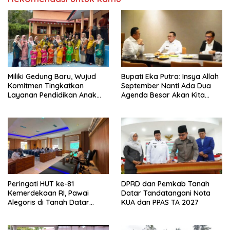
Miliki Gedung Baru, Wujud
Bupati Eka Putra: Insya Allah
Komitmen Tingkatkan
September Nanti Ada Dua
Layanan Pendidikan Anak
Agenda Besar Akan Kita
Usia Dini
Laksanakan
Peringati HUT ke-81
DPRD dan Pemkab Tanah
Kemerdekaan RI, Pawai
Datar Tandatangani Nota
Alegoris di Tanah Datar
KUA dan PPAS TA 2027
Digelar 18 Agustus