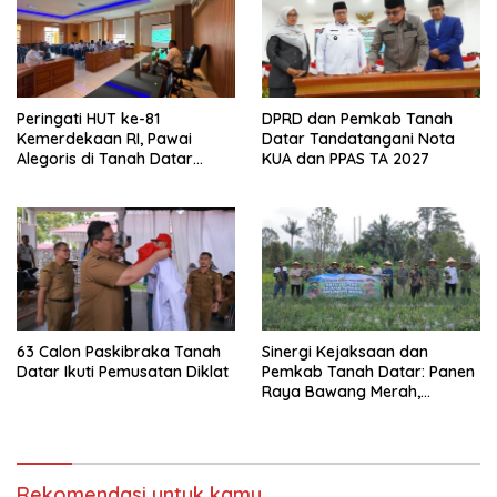
Peringati HUT ke-81
DPRD dan Pemkab Tanah
Kemerdekaan RI, Pawai
Datar Tandatangani Nota
Alegoris di Tanah Datar
KUA dan PPAS TA 2027
Digelar 18 Agustus
63 Calon Paskibraka Tanah
Sinergi Kejaksaan dan
Datar Ikuti Pemusatan Diklat
Pemkab Tanah Datar: Panen
Raya Bawang Merah,
Perkuat Ketahanan Pangan
dan Tekan Inflasi
Rekomendasi untuk kamu