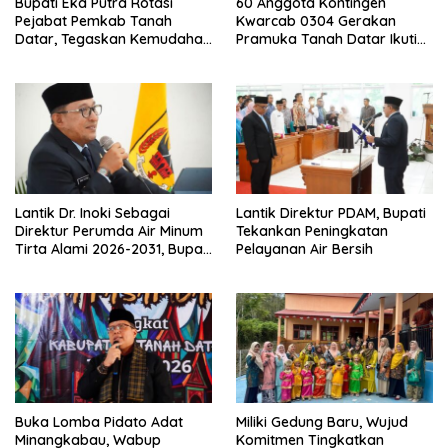
Bupati Eka Putra Rotasi
60 Anggota Kontingen
Pejabat Pemkab Tanah
Kwarcab 0304 Gerakan
Datar, Tegaskan Kemudahan
Pramuka Tanah Datar Ikuti
Izin Investor
Jamnas XII Ke Cibubur
Lantik Dr. Inoki Sebagai
Lantik Direktur PDAM, Bupati
Direktur Perumda Air Minum
Tekankan Peningkatan
Tirta Alami 2026-2031, Bupati
Pelayanan Air Bersih
Eka Putra Ingatkan Agar
Laksanakan Tugas Sesuai
Fakta Integritas Berdasarkan
Visi dan Misi
Buka Lomba Pidato Adat
Miliki Gedung Baru, Wujud
Minangkabau, Wabup
Komitmen Tingkatkan