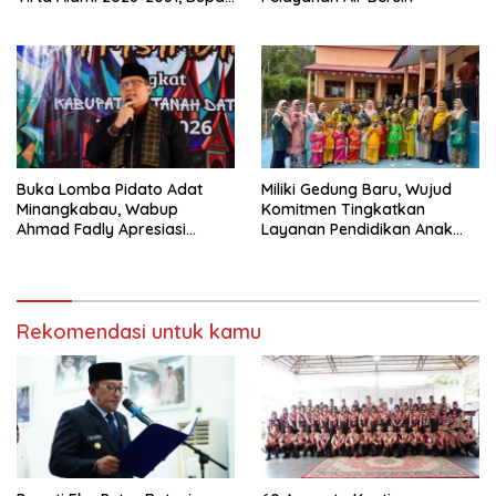
Eka Putra Ingatkan Agar
Laksanakan Tugas Sesuai
Fakta Integritas Berdasarkan
Visi dan Misi
Buka Lomba Pidato Adat
Miliki Gedung Baru, Wujud
Minangkabau, Wabup
Komitmen Tingkatkan
Ahmad Fadly Apresiasi
Layanan Pendidikan Anak
Kepada LKAAM Kabupaten
Usia Dini
Tanah Datr
Rekomendasi untuk kamu