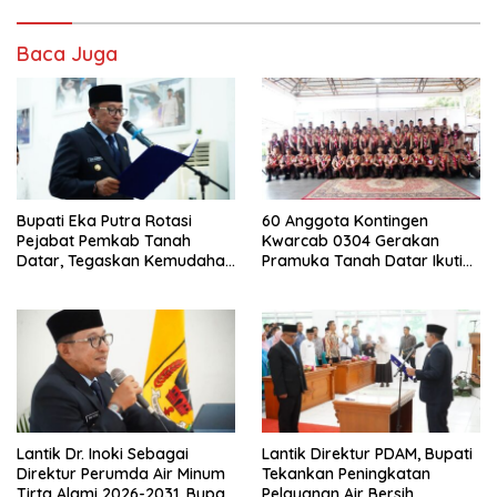
Baca Juga
Bupati Eka Putra Rotasi
60 Anggota Kontingen
Pejabat Pemkab Tanah
Kwarcab 0304 Gerakan
Datar, Tegaskan Kemudahan
Pramuka Tanah Datar Ikuti
Izin Investor
Jamnas XII Ke Cibubur
Lantik Dr. Inoki Sebagai
Lantik Direktur PDAM, Bupati
Direktur Perumda Air Minum
Tekankan Peningkatan
Tirta Alami 2026-2031, Bupati
Pelayanan Air Bersih