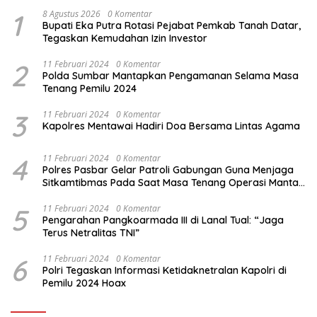
1
8 Agustus 2026
0 Komentar
Bupati Eka Putra Rotasi Pejabat Pemkab Tanah Datar,
Tegaskan Kemudahan Izin Investor
2
11 Februari 2024
0 Komentar
Polda Sumbar Mantapkan Pengamanan Selama Masa
Tenang Pemilu 2024
3
11 Februari 2024
0 Komentar
Kapolres Mentawai Hadiri Doa Bersama Lintas Agama
4
11 Februari 2024
0 Komentar
Polres Pasbar Gelar Patroli Gabungan Guna Menjaga
Sitkamtibmas Pada Saat Masa Tenang Operasi Mantap
Brata 2024
5
11 Februari 2024
0 Komentar
Pengarahan Pangkoarmada III di Lanal Tual: “Jaga
Terus Netralitas TNI”
6
11 Februari 2024
0 Komentar
Polri Tegaskan Informasi Ketidaknetralan Kapolri di
Pemilu 2024 Hoax