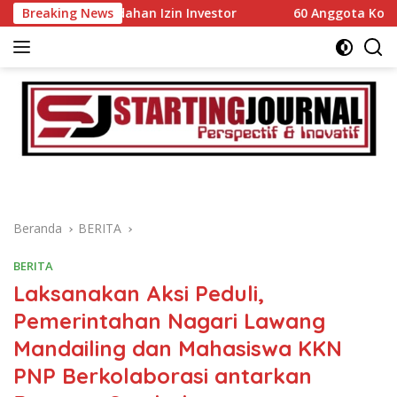
Langsung
Kemudahan Izin Investor
Breaking News
60 Anggota Kontingen Kwarca
ke
konten
Beranda
BERITA
BERITA
Laksanakan Aksi Peduli,
Pemerintahan Nagari Lawang
Mandailing dan Mahasiswa KKN
PNP Berkolaborasi antarkan