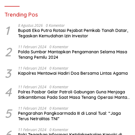
Trending Pos
1
8 Agustus 2026
0 Komentar
Bupati Eka Putra Rotasi Pejabat Pemkab Tanah Datar,
Tegaskan Kemudahan Izin Investor
2
11 Februari 2024
0 Komentar
Polda Sumbar Mantapkan Pengamanan Selama Masa
Tenang Pemilu 2024
3
11 Februari 2024
0 Komentar
Kapolres Mentawai Hadiri Doa Bersama Lintas Agama
4
11 Februari 2024
0 Komentar
Polres Pasbar Gelar Patroli Gabungan Guna Menjaga
Sitkamtibmas Pada Saat Masa Tenang Operasi Mantap
Brata 2024
5
11 Februari 2024
0 Komentar
Pengarahan Pangkoarmada III di Lanal Tual: “Jaga
Terus Netralitas TNI”
6
11 Februari 2024
0 Komentar
Polri Tegaskan Informasi Ketidaknetralan Kapolri di