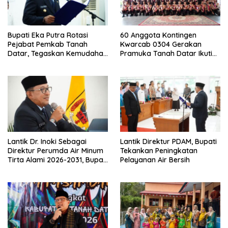
Bupati Eka Putra Rotasi
60 Anggota Kontingen
Pejabat Pemkab Tanah
Kwarcab 0304 Gerakan
Datar, Tegaskan Kemudahan
Pramuka Tanah Datar Ikuti
Izin Investor
Jamnas XII Ke Cibubur
Lantik Dr. Inoki Sebagai
Lantik Direktur PDAM, Bupati
Direktur Perumda Air Minum
Tekankan Peningkatan
Tirta Alami 2026-2031, Bupati
Pelayanan Air Bersih
Eka Putra Ingatkan Agar
Laksanakan Tugas Sesuai
Fakta Integritas Berdasarkan
Visi dan Misi