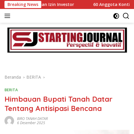
Langsung
dahan Izin Investor
Breaking News
60 Anggota Kontingen Kwarcab 03
ke
konten
Beranda
BERITA
BERITA
Himbauan Bupati Tanah Datar
Tentang Antisipasi Bencana
BIRO TANAH DATAR
6 Desember 2025