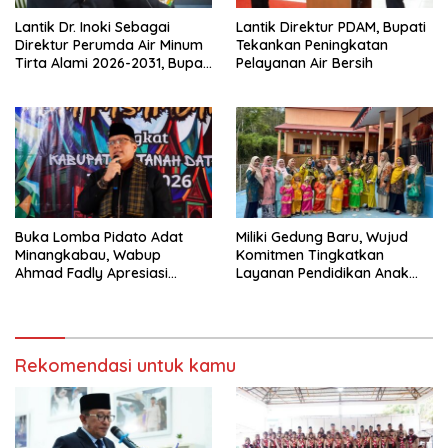
Lantik Dr. Inoki Sebagai
Lantik Direktur PDAM, Bupati
Direktur Perumda Air Minum
Tekankan Peningkatan
Tirta Alami 2026-2031, Bupati
Pelayanan Air Bersih
Eka Putra Ingatkan Agar
Laksanakan Tugas Sesuai
Fakta Integritas Berdasarkan
Visi dan Misi
Buka Lomba Pidato Adat
Miliki Gedung Baru, Wujud
Minangkabau, Wabup
Komitmen Tingkatkan
Ahmad Fadly Apresiasi
Layanan Pendidikan Anak
Kepada LKAAM Kabupaten
Usia Dini
Tanah Datr
Rekomendasi untuk kamu