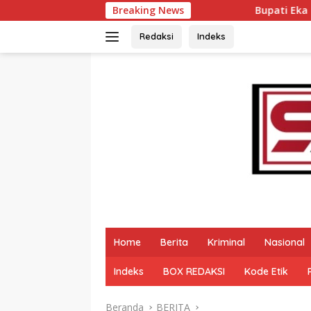
Langsung
Breaking News
Bupati Eka Putra Rotasi Pejaba
ke
konten
Redaksi
Indeks
Home
Berita
Kriminal
Nasional
Indeks
BOX REDAKSI
Kode Etik
Beranda
BERITA