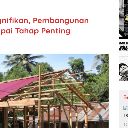
ignifikan, Pembangunan
pai Tahap Penting
B
16