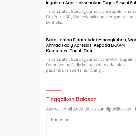
Ingatkan Agar Laksanakan Tugas Sesuai Fa
Integritas Berdasarkan Visi dan Misi
Tanah Datar, Startingjournalt.com-Bupati Tanah 
Eka Putra, SE., MM melantik dan mengambil sum
Dr. Inoki…
Buka Lomba Pidato Adat Minangkabau, Wa
Ahmad Fadly Apresiasi Kepada LKAAM
Kabupaten Tanah Datr
Tanah Datar, Startingjournalt.com-Wakil Bupati 
Datar Ahmad Fadly lomba pidato adat alua
pasambahan serta launching…
Tinggalkan Balasan
Alamat email Anda tidak akan dipublikasikan.