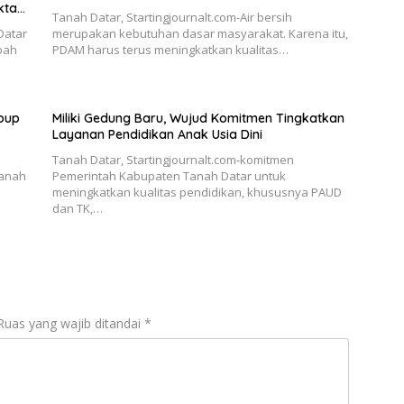
kta
Tanah Datar, Startingjournalt.com-Air bersih
Datar
merupakan kebutuhan dasar masyarakat. Karena itu,
pah
PDAM harus terus meningkatkan kualitas…
bup
Miliki Gedung Baru, Wujud Komitmen Tingkatkan
Layanan Pendidikan Anak Usia Dini
Tanah Datar, Startingjournalt.com-komitmen
Tanah
Pemerintah Kabupaten Tanah Datar untuk
meningkatkan kualitas pendidikan, khususnya PAUD
dan TK,…
Ruas yang wajib ditandai
*