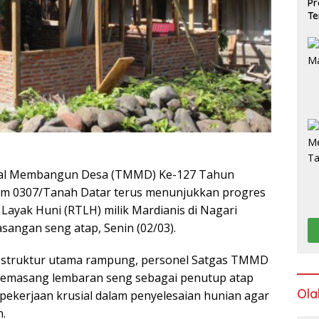
Pr
Te
al Membangun Desa (TMMD) Ke-127 Tahun
im 0307/Tanah Datar terus menunjukkan progres
ayak Huni (RTLH) milik Mardianis di Nagari
angan seng atap, Senin (02/03).
n struktur utama rampung, personel Satgas TMMD
memasang lembaran seng sebagai penutup atap
Ola
 pekerjaan krusial dalam penyelesaian hunian agar
n.