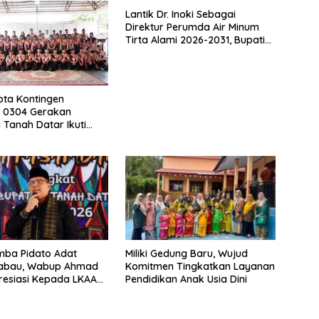
Lantik Dr. Inoki Sebagai
Direktur Perumda Air Minum
Tirta Alami 2026-2031, Bupati
Eka Putra Ingatkan Agar
Laksanakan Tugas Sesuai
Fakta Integritas Berdasarkan
Visi dan Misi
ta Kontingen
 0304 Gerakan
Tanah Datar Ikuti
II Ke Cibubur
mba Pidato Adat
Miliki Gedung Baru, Wujud
abau, Wabup Ahmad
Komitmen Tingkatkan Layanan
resiasi Kepada LKAAM
Pendidikan Anak Usia Dini
en Tanah Datr