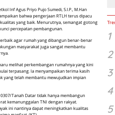
ol Inf Agus Priyo Pujo Sumedi, S.I.P., M.Han
mpaikan bahwa pengerjaan RTLH terus dipacu
 kualitas yang baik. Menurutnya, semangat gotong
Tre
 kunci percepatan pembangunan.
1
terbaik agar rumah yang dibangun benar-benar
 Dukungan masyarakat juga sangat membantu
2
rnya.
haru melihat perkembangan rumahnya yang kini
3
ulai terpasang. Ia menyampaikan terima kasih
ak yang telah membantu mewujudkan impian
4
 0307/Tanah Datar tidak hanya membangun
ererat kemanunggalan TNI dengan rakyat.
5
ak ini nantinya dapat meningkatkan kualitas
rima manfaat. (KT)