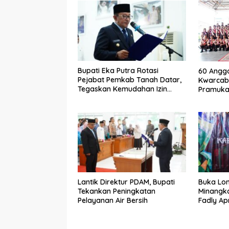
Bupati Eka Putra Rotasi
60 Anggo
Pejabat Pemkab Tanah Datar,
Kwarcab
Tegaskan Kemudahan Izin
Pramuka 
Investor
Jamnas X
Lantik Direktur PDAM, Bupati
Buka Lo
Tekankan Peningkatan
Minangk
Pelayanan Air Bersih
Fadly Ap
Kabupat