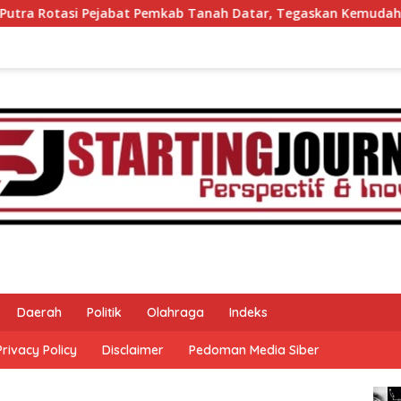
t Pemkab Tanah Datar, Tegaskan Kemudahan Izin Investor
Daerah
Politik
Olahraga
Indeks
Privacy Policy
Disclaimer
Pedoman Media Siber