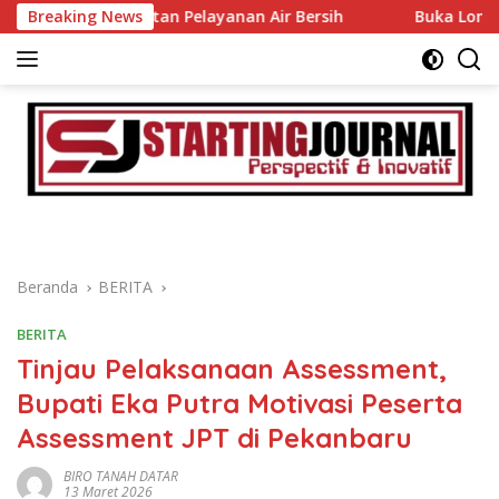
Langsung
eningkatan Pelayanan Air Bersih
Breaking News
Buka Lomba Pidato Ad
ke
konten
Beranda
BERITA
BERITA
Tinjau Pelaksanaan Assessment,
Bupati Eka Putra Motivasi Peserta
Assessment JPT di Pekanbaru
BIRO TANAH DATAR
13 Maret 2026