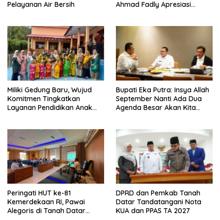
Pelayanan Air Bersih
Ahmad Fadly Apresiasi
Kepada LKAAM Kabupaten
Tanah Datr
Miliki Gedung Baru, Wujud
Bupati Eka Putra: Insya Allah
Komitmen Tingkatkan
September Nanti Ada Dua
Layanan Pendidikan Anak
Agenda Besar Akan Kita
Usia Dini
Laksanakan
Peringati HUT ke-81
DPRD dan Pemkab Tanah
Kemerdekaan RI, Pawai
Datar Tandatangani Nota
Alegoris di Tanah Datar
KUA dan PPAS TA 2027
Digelar 18 Agustus