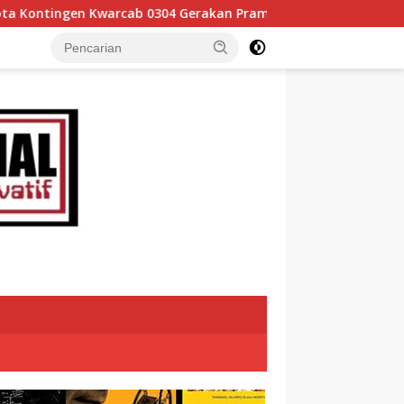
0304 Gerakan Pramuka Tanah Datar Ikuti Jamnas XII Ke Cibubu