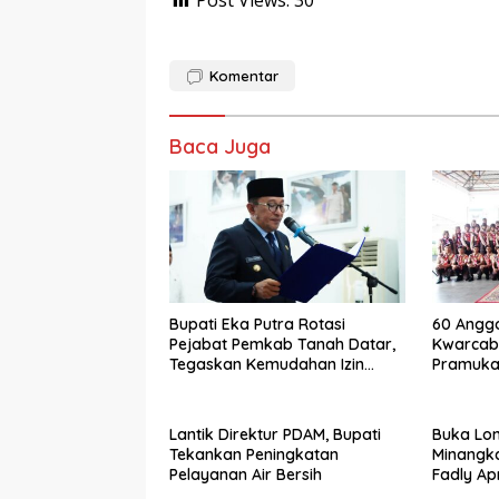
Post Views:
30
Komentar
Baca Juga
Bupati Eka Putra Rotasi
60 Anggo
Pejabat Pemkab Tanah Datar,
Kwarcab
Tegaskan Kemudahan Izin
Pramuka 
Investor
Jamnas X
Lantik Direktur PDAM, Bupati
Buka Lo
Tekankan Peningkatan
Minangk
Pelayanan Air Bersih
Fadly Ap
Kabupat