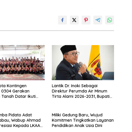
ta Kontingen
Lantik Dr. Inoki Sebagai
 0304 Gerakan
Direktur Perumda Air Minum
Tanah Datar Ikuti
Tirta Alami 2026-2031, Bupati
II Ke Cibubur
Eka Putra Ingatkan Agar
Laksanakan Tugas Sesuai
Fakta Integritas Berdasarkan
mba Pidato Adat
Miliki Gedung Baru, Wujud
Visi dan Misi
abau, Wabup Ahmad
Komitmen Tingkatkan Layanan
resiasi Kepada LKAAM
Pendidikan Anak Usia Dini
en Tanah Datr