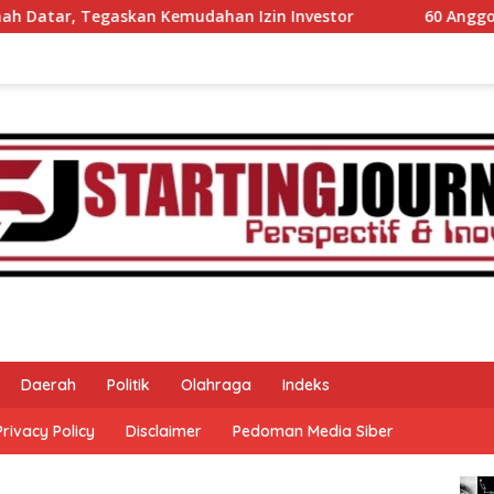
emudahan Izin Investor
60 Anggota Kontingen Kwarcab 
Daerah
Politik
Olahraga
Indeks
Privacy Policy
Disclaimer
Pedoman Media Siber