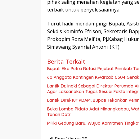
pihak saling menahan kegiatan yang s
terbaik untuk penyelesaiannya.
Turut hadir mendampingi Bupati, Asis
Sekdis Kominfo Efrison, Sekretaris B
Prokopim Roza Melfita, Pj.Kabag Huku
Simawang Syahrial Antoni. (KT)
Berita Terkait
Bupati Eka Putra Rotasi Pejabat Pemkab Ta
60 Anggota Kontingen Kwarcab 0304 Geraka
Lantik Dr. Inoki Sebagai Direktur Perumda A
Agar Laksanakan Tugas Sesuai Fakta Integri
Lantik Direktur PDAM, Bupati Tekankan Peni
Buka Lomba Pidato Adat Minangkabau, Wa
Tanah Datr
Miliki Gedung Baru, Wujud Komitmen Tingka