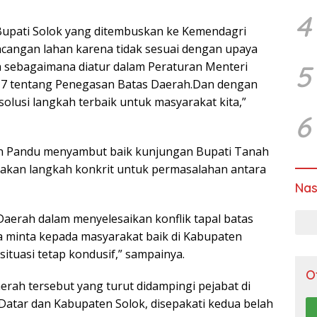
4
 Bupati Solok yang ditembuskan ke Kemendagri
cangan lahan karena tidak sesuai dengan upaya
5
h sebagaimana diatur dalam Peraturan Menteri
17 tentang Penegasan Batas Daerah.Dan dengan
solusi langkah terbaik untuk masyarakat kita,”
6
man Pandu menyambut baik kunjungan Bupati Tanah
akan langkah konkrit untuk permasalahan antara
Nas
Daerah dalam menyelesaikan konflik tapal batas
ga minta kepada masyarakat baik di Kabupaten
ituasi tetap kondusif,” sampainya.
O
erah tersebut yang turut didampingi pejabat di
atar dan Kabupaten Solok, disepakati kedua belah