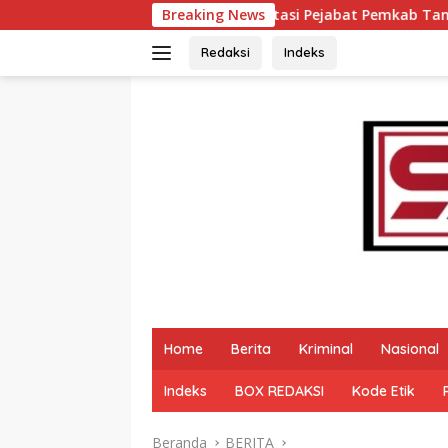
Langsung
ati Eka Putra Rotasi Pejabat Pemkab Tanah Datar, Tegaskan K
Breaking News
ke
konten
Redaksi
Indeks
Home
Berita
Kriminal
Nasional
Indeks
BOX REDAKSI
Kode Etik
Beranda
BERITA