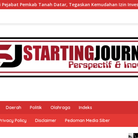
atar, Tegaskan Kemudahan Izin Investor
60 Anggota K
Daerah
Politik
Olahraga
Indeks
Privacy Policy
Disclaimer
Pedoman Media Siber