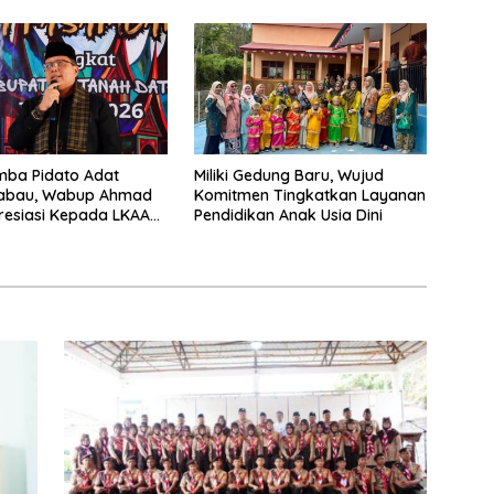
Laksanakan Tugas Sesuai
Fakta Integritas Berdasarkan
Visi dan Misi
mba Pidato Adat
Miliki Gedung Baru, Wujud
abau, Wabup Ahmad
Komitmen Tingkatkan Layanan
resiasi Kepada LKAAM
Pendidikan Anak Usia Dini
en Tanah Datr