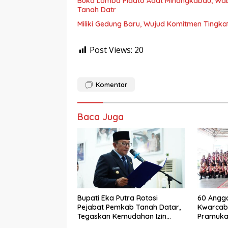
Buka Lomba Pidato Adat Minangkabau, Wa
Tanah Datr
Miliki Gedung Baru, Wujud Komitmen Tingka
Post Views:
20
Komentar
Baca Juga
Bupati Eka Putra Rotasi
60 Anggo
Pejabat Pemkab Tanah Datar,
Kwarcab
Tegaskan Kemudahan Izin
Pramuka 
Investor
Jamnas X