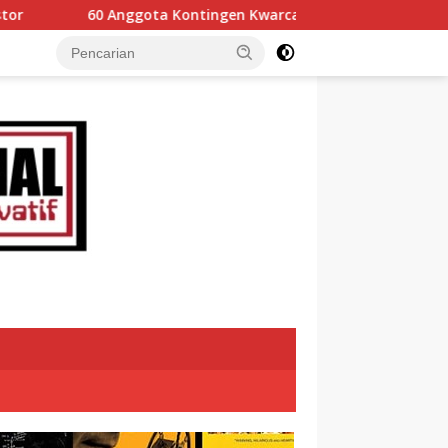
ontingen Kwarcab 0304 Gerakan Pramuka Tanah Datar Ikuti Jam