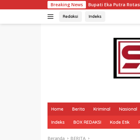
Langsung
Bupati Eka Putra Rotasi Pejabat Pemkab Tanah D
Breaking News
ke
konten
Redaksi
Indeks
Home
Berita
Kriminal
Nasional
Indeks
BOX REDAKSI
Kode Etik
Beranda
BERITA