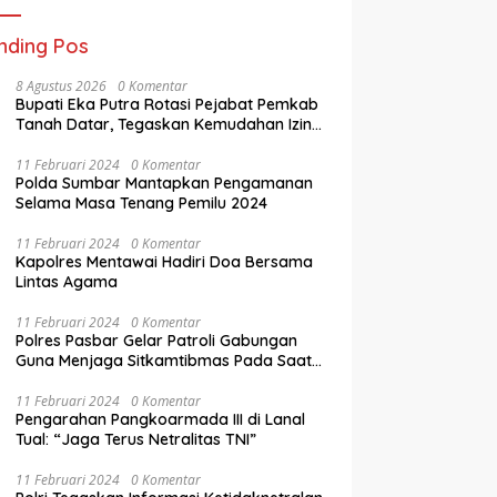
nding Pos
8 Agustus 2026
0 Komentar
Bupati Eka Putra Rotasi Pejabat Pemkab
Tanah Datar, Tegaskan Kemudahan Izin
Investor
11 Februari 2024
0 Komentar
Polda Sumbar Mantapkan Pengamanan
Selama Masa Tenang Pemilu 2024
11 Februari 2024
0 Komentar
Kapolres Mentawai Hadiri Doa Bersama
Lintas Agama
11 Februari 2024
0 Komentar
Polres Pasbar Gelar Patroli Gabungan
Guna Menjaga Sitkamtibmas Pada Saat
Masa Tenang Operasi Mantap Brata 2024
11 Februari 2024
0 Komentar
Pengarahan Pangkoarmada III di Lanal
Tual: “Jaga Terus Netralitas TNI”
11 Februari 2024
0 Komentar