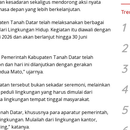
n kesadaran sekaligus mendorong aksi nyata
asa depan yang lebih berkelanjutan.
Tre
aten Tanah Datar telah melaksanakan berbagai
1
ri Lingkungan Hidup. Kegiatan itu diawali dengan
2026 dan akan berlanjut hingga 30 Juni
2
, Pemerintah Kabupaten Tanah Datar telah
dan hari ini dilanjutkan dengan gerakan
3
ua Mato,” ujarnya.
atan tersebut bukan sekadar seremoni, melainkan
4
eduli lingkungan yang harus dimulai dari
a lingkungan tempat tinggal masyarakat.
5
nah Datar, khususnya para aparatur pemerintah,
ingkungan. Mulailah dari lingkungan kantor,
ng,” katanya.