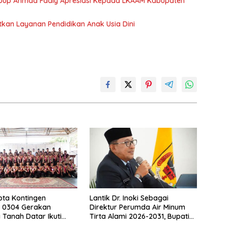
bup Ahmad Fadly Apresiasi Kepada LKAAM Kabupaten
tkan Layanan Pendidikan Anak Usia Dini
ta Kontingen
Lantik Dr. Inoki Sebagai
 0304 Gerakan
Direktur Perumda Air Minum
Tanah Datar Ikuti
Tirta Alami 2026-2031, Bupati
II Ke Cibubur
Eka Putra Ingatkan Agar