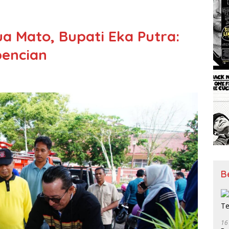
a Mato, Bupati Eka Putra:
encian
B
16