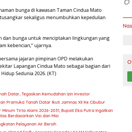
6
nanaman bunga di kawasan Taman Cindua Mato
atusangkar sekaligus menumbuhkan kepedulian
Nas
n dan bunga untuk menciptakan lingkungan yang
m kebencian,” ujarnya.
 bersama jajaran pimpinan OPD melakukan
O
sekitar Lapangan Cindua Mato sebagai bagian dari
Hidup Sedunia 2026. (KT)
nah Datar, Tegaskan Kemudahan Izin Investor
n Pramuka Tanah Datar Ikuti Jamnas XII Ke Cibubur
ir Minum Tirta Alami 2026-2031, Bupati Eka Putra Ingatkan
tas Berdasarkan Visi dan Misi
ngkatan Pelayanan Air Bersih