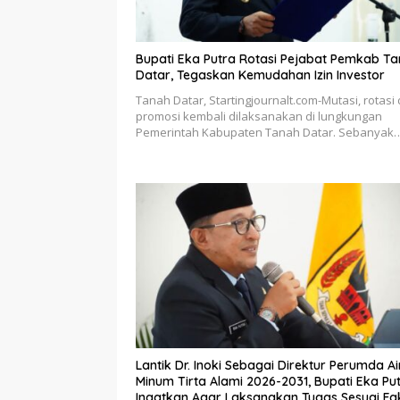
Bupati Eka Putra Rotasi Pejabat Pemkab T
Datar, Tegaskan Kemudahan Izin Investor
Tanah Datar, Startingjournalt.com-Mutasi, rotasi
promosi kembali dilaksanakan di lungkungan
Pemerintah Kabupaten Tanah Datar. Sebanyak
Lantik Dr. Inoki Sebagai Direktur Perumda Ai
Minum Tirta Alami 2026-2031, Bupati Eka Pu
Ingatkan Agar Laksanakan Tugas Sesuai Fa