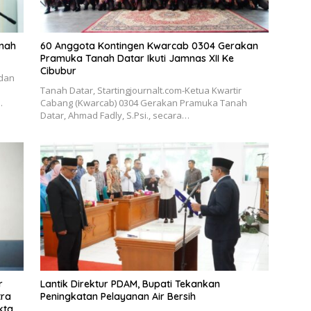
anah
60 Anggota Kontingen Kwarcab 0304 Gerakan
Pramuka Tanah Datar Ikuti Jamnas XII Ke
Cibubur
 dan
Tanah Datar, Startingjournalt.com-Ketua Kwartir
…
Cabang (Kwarcab) 0304 Gerakan Pramuka Tanah
Datar, Ahmad Fadly, S.Psi., secara…
r
Lantik Direktur PDAM, Bupati Tekankan
tra
Peningkatan Pelayanan Air Bersih
kta