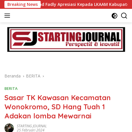
Langsung
bup Ahmad Fadly Apresiasi Kepada LKAAM Kabupaten Tanah D
Breaking News
ke
konten
Beranda
BERITA
BERITA
Sasar TK Kawasan Kecamatan
Wonokromo, SD Hang Tuah 1
Adakan lomba Mewarnai
STARTING JOURNAL
25 Februari 2024