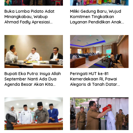
Buka Lomba Pidato Adat
Miliki Gedung Baru, Wujud
Minangkabau, Wabup
Komitmen Tingkatkan
Ahmad Fadly Apresiasi
Layanan Pendidikan Anak
Kepada LKAAM Kabupaten
Usia Dini
Tanah Datr
Bupati Eka Putra: Insya Allah
Peringati HUT ke-81
September Nanti Ada Dua
Kemerdekaan RI, Pawai
Agenda Besar Akan Kita
Alegoris di Tanah Datar
Laksanakan
Digelar 18 Agustus