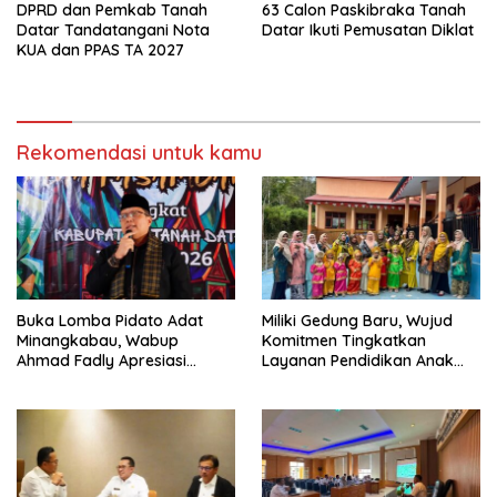
DPRD dan Pemkab Tanah
63 Calon Paskibraka Tanah
Datar Tandatangani Nota
Datar Ikuti Pemusatan Diklat
KUA dan PPAS TA 2027
Rekomendasi untuk kamu
Buka Lomba Pidato Adat
Miliki Gedung Baru, Wujud
Minangkabau, Wabup
Komitmen Tingkatkan
Ahmad Fadly Apresiasi
Layanan Pendidikan Anak
Kepada LKAAM Kabupaten
Usia Dini
Tanah Datr