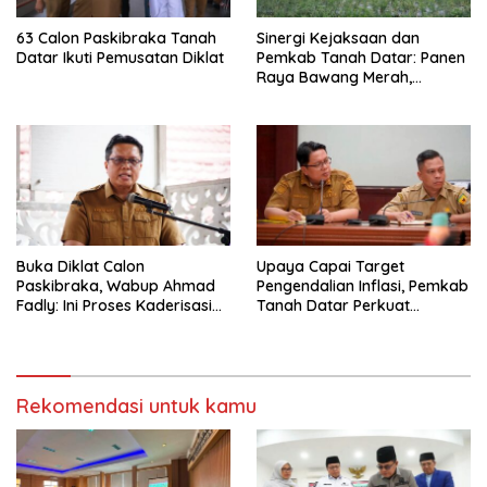
63 Calon Paskibraka Tanah
Sinergi Kejaksaan dan
Datar Ikuti Pemusatan Diklat
Pemkab Tanah Datar: Panen
Raya Bawang Merah,
Perkuat Ketahanan Pangan
dan Tekan Inflasi
Buka Diklat Calon
Upaya Capai Target
Paskibraka, Wabup Ahmad
Pengendalian Inflasi, Pemkab
Fadly: Ini Proses Kaderisasi
Tanah Datar Perkuat
Calon Pemimpin Bangsa
Kerjasama Antar Daerah
yang Berkarakter Pancasila
Rekomendasi untuk kamu