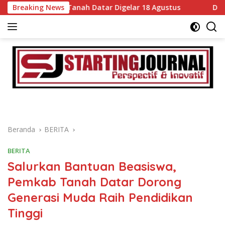
Langsung
oris di Tanah Datar Digelar 18 Agustus
Breaking News
DPRD dan Pemk
ke
konten
Beranda
BERITA
BERITA
Salurkan Bantuan Beasiswa,
Pemkab Tanah Datar Dorong
Generasi Muda Raih Pendidikan
Tinggi