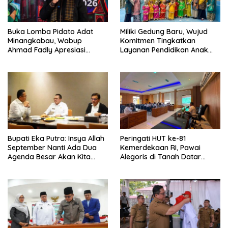
Buka Lomba Pidato Adat
Miliki Gedung Baru, Wujud
Minangkabau, Wabup
Komitmen Tingkatkan
Ahmad Fadly Apresiasi
Layanan Pendidikan Anak
Kepada LKAAM Kabupaten
Usia Dini
Tanah Datr
Bupati Eka Putra: Insya Allah
Peringati HUT ke-81
September Nanti Ada Dua
Kemerdekaan RI, Pawai
Agenda Besar Akan Kita
Alegoris di Tanah Datar
Laksanakan
Digelar 18 Agustus