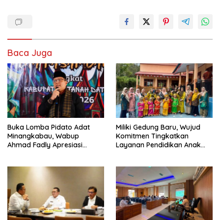
Baca Juga
Buka Lomba Pidato Adat
Miliki Gedung Baru, Wujud
Minangkabau, Wabup
Komitmen Tingkatkan
Ahmad Fadly Apresiasi
Layanan Pendidikan Anak
Kepada LKAAM Kabupaten
Usia Dini
Tanah Datr