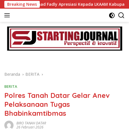
Langsung
bup Ahmad Fadly Apresiasi Kepada LKAAM Kabupaten Tanah Da
Breaking News
ke
konten
Beranda
BERITA
BERITA
Polres Tanah Datar Gelar Anev
Pelaksanaan Tugas
Bhabinkamtibmas
BIRO TANAH DATAR
26 Februari 2026