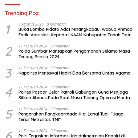
Trending Pos
1
6 Agustus 2026
0 Komentar
Buka Lomba Pidato Adat Minangkabau, Wabup Ahmad
Fadly Apresiasi Kepada LKAAM Kabupaten Tanah Datr
2
11 Februari 2024
0 Komentar
Polda Sumbar Mantapkan Pengamanan Selama Masa
Tenang Pemilu 2024
3
11 Februari 2024
0 Komentar
Kapolres Mentawai Hadiri Doa Bersama Lintas Agama
4
11 Februari 2024
0 Komentar
Polres Pasbar Gelar Patroli Gabungan Guna Menjaga
Sitkamtibmas Pada Saat Masa Tenang Operasi Mantap
Brata 2024
5
11 Februari 2024
0 Komentar
Pengarahan Pangkoarmada III di Lanal Tual: “Jaga
Terus Netralitas TNI”
6
11 Februari 2024
0 Komentar
Polri Tegaskan Informasi Ketidaknetralan Kapolri di