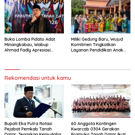
Fakta Integritas Berdasarkan
Visi dan Misi
Buka Lomba Pidato Adat
Miliki Gedung Baru, Wujud
Minangkabau, Wabup
Komitmen Tingkatkan
Ahmad Fadly Apresiasi
Layanan Pendidikan Anak
Kepada LKAAM Kabupaten
Usia Dini
Tanah Datr
Rekomendasi untuk kamu
Bupati Eka Putra Rotasi
60 Anggota Kontingen
Pejabat Pemkab Tanah
Kwarcab 0304 Gerakan
Datar, Tegaskan Kemudahan
Pramuka Tanah Datar Ikuti