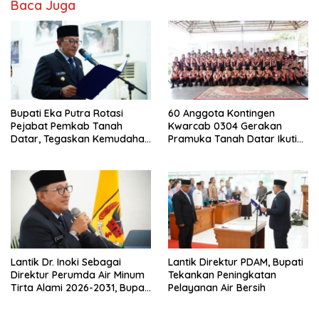
Baca Juga
Bupati Eka Putra Rotasi
60 Anggota Kontingen
Pejabat Pemkab Tanah
Kwarcab 0304 Gerakan
Datar, Tegaskan Kemudahan
Pramuka Tanah Datar Ikuti
Izin Investor
Jamnas XII Ke Cibubur
Lantik Dr. Inoki Sebagai
Lantik Direktur PDAM, Bupati
Direktur Perumda Air Minum
Tekankan Peningkatan
Tirta Alami 2026-2031, Bupati
Pelayanan Air Bersih
Eka Putra Ingatkan Agar
Laksanakan Tugas Sesuai