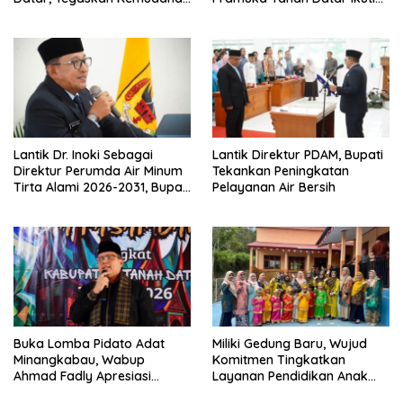
Izin Investor
Jamnas XII Ke Cibubur
Lantik Dr. Inoki Sebagai
Lantik Direktur PDAM, Bupati
Direktur Perumda Air Minum
Tekankan Peningkatan
Tirta Alami 2026-2031, Bupati
Pelayanan Air Bersih
Eka Putra Ingatkan Agar
Laksanakan Tugas Sesuai
Fakta Integritas Berdasarkan
Visi dan Misi
Buka Lomba Pidato Adat
Miliki Gedung Baru, Wujud
Minangkabau, Wabup
Komitmen Tingkatkan
Ahmad Fadly Apresiasi
Layanan Pendidikan Anak
Kepada LKAAM Kabupaten
Usia Dini