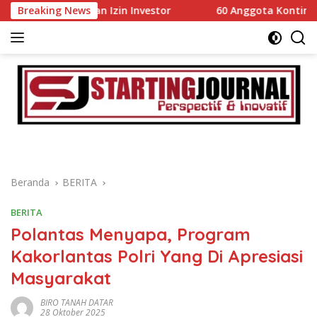
Langsung
dahan Izin Investor
Breaking News
60 Anggota Kontingen Kwarcab 03
ke
konten
Beranda
BERITA
BERITA
Polantas Menyapa, Program
Kakorlantas Polri Yang Di Apresiasi
Masyarakat
BIRO TANAH DATAR
28 Oktober 2025