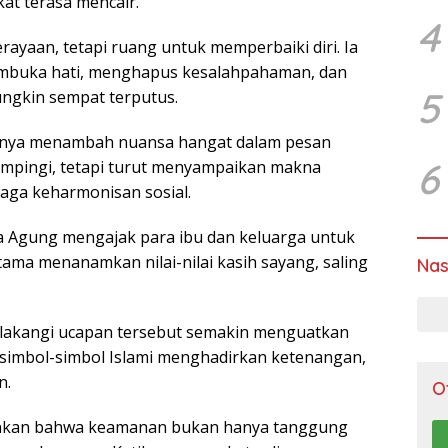
at terasa mencair.
4
erayaan, tetapi ruang untuk memperbaiki diri. Ia
embuka hati, menghapus kesalahpahaman, dan
5
ngkin sempat terputus.
ngnya menambah nuansa hangat dalam pesan
6
dampingi, tetapi turut menyampaikan makna
aga keharmonisan sosial.
a Agung mengajak para ibu dan keluarga untuk
ma menanamkan nilai-nilai kasih sayang, saling
Nas
belakangi ucapan tersebut semakin menguatkan
 simbol-simbol Islami menghadirkan ketenangan,
n.
O
nkan bahwa keamanan bukan hanya tanggung