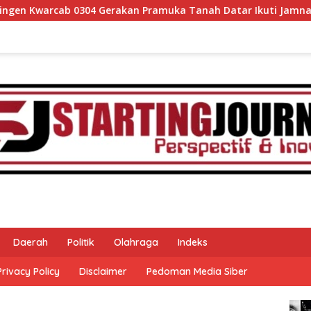
erakan Pramuka Tanah Datar Ikuti Jamnas XII Ke Cibubur
Daerah
Politik
Olahraga
Indeks
Privacy Policy
Disclaimer
Pedoman Media Siber