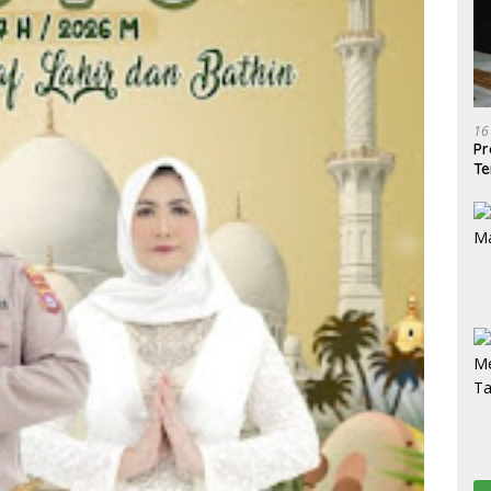
16
Pr
Te