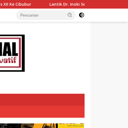
Lantik Dr. Inoki Sebagai Direktur Perumda Air Minum Tirta 