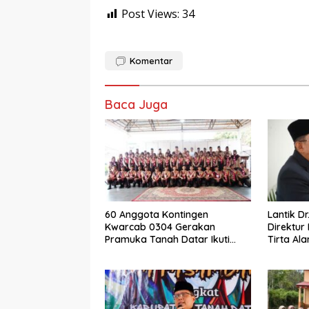
Post Views:
34
Komentar
Baca Juga
60 Anggota Kontingen
Lantik Dr
Kwarcab 0304 Gerakan
Direktur
Pramuka Tanah Datar Ikuti
Tirta Al
Jamnas XII Ke Cibubur
Eka Putr
Laksanak
Fakta In
Visi dan 