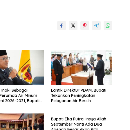
. Inoki Sebagai
Lantik Direktur PDAM, Bupati
 Perumda Air Minum
Tekankan Peningkatan
ami 2026-2031, Bupati
Pelayanan Air Bersih
a Ingatkan Agar
an Tugas Sesuai
tegritas Berdasarkan
Bupati Eka Putra: Insya Allah
Misi
September Nanti Ada Dua
Agenda Besar Akan Kita