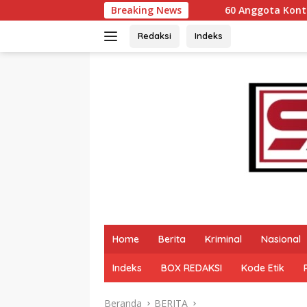
Langsung
Breaking News
60 Anggota Kontingen Kwarcab 0304 G
ke
konten
Redaksi
Indeks
Home
Berita
Kriminal
Nasional
Indeks
BOX REDAKSI
Kode Etik
Beranda
BERITA