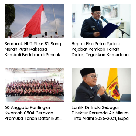
Semarak HUT RI ke 81, Sang
Bupati Eka Putra Rotasi
Merah Putih Raksasa
Pejabat Pemkab Tanah
Kembali Berkibar di Puncak
Datar, Tegaskan Kemudahan
Gunuang Kasumbo
Izin Investor
60 Anggota Kontingen
Lantik Dr. Inoki Sebagai
Kwarcab 0304 Gerakan
Direktur Perumda Air Minum
Pramuka Tanah Datar Ikuti
Tirta Alami 2026-2031, Bupati
Jamnas XII Ke Cibubur
Eka Putra Ingatkan Agar
Laksanakan Tugas Sesuai
Fakta Integritas Berdasarkan