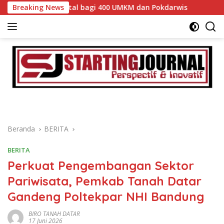
Langsung
an Digital bagi 400 UMKM dan Pokdarwis
Breaking News
Bupati Eka Pu
ke
konten
Beranda
BERITA
BERITA
Perkuat Pengembangan Sektor
Pariwisata, Pemkab Tanah Datar
Gandeng Poltekpar NHI Bandung
BIRO TANAH DATAR
17 Juni 2026