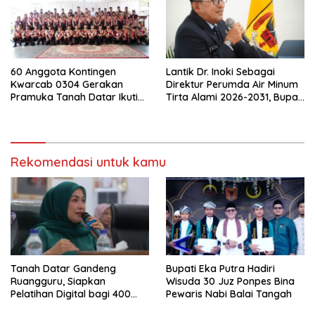
60 Anggota Kontingen
Lantik Dr. Inoki Sebagai
Kwarcab 0304 Gerakan
Direktur Perumda Air Minum
Pramuka Tanah Datar Ikuti
Tirta Alami 2026-2031, Bupati
Jamnas XII Ke Cibubur
Eka Putra Ingatkan Agar
Laksanakan Tugas Sesuai
Fakta Integritas Berdasarkan
Visi dan Misi
Rekomendasi untuk kamu
Tanah Datar Gandeng
Bupati Eka Putra Hadiri
Ruangguru, Siapkan
Wisuda 30 Juz Ponpes Bina
Pelatihan Digital bagi 400
Pewaris Nabi Balai Tangah
UMKM dan Pokdarwis