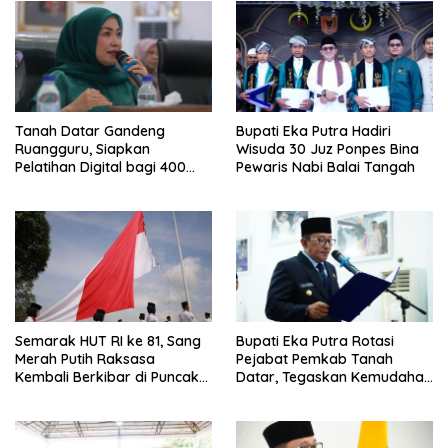
Tanah Datar Gandeng
Bupati Eka Putra Hadiri
Ruangguru, Siapkan
Wisuda 30 Juz Ponpes Bina
Pelatihan Digital bagi 400
Pewaris Nabi Balai Tangah
UMKM dan Pokdarwis
Semarak HUT RI ke 81, Sang
Bupati Eka Putra Rotasi
Merah Putih Raksasa
Pejabat Pemkab Tanah
Kembali Berkibar di Puncak
Datar, Tegaskan Kemudahan
Gunuang Kasumbo
Izin Investor