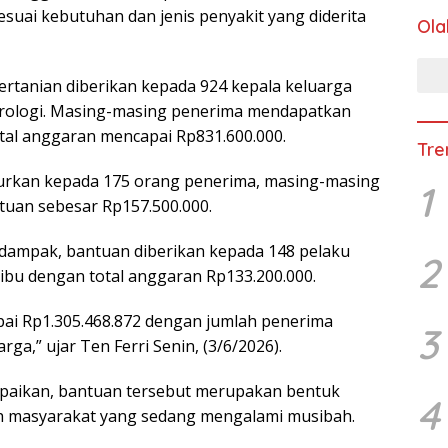
suai kebutuhan dan jenis penyakit yang diderita
Ola
ertanian diberikan kepada 924 kepala keluarga
rologi. Masing-masing penerima mendapatkan
tal anggaran mencapai Rp831.600.000.
Tre
lurkan kepada 175 orang penerima, masing-masing
1
tuan sebesar Rp157.500.000.
ampak, bantuan diberikan kepada 148 pelaku
2
ibu dengan total anggaran Rp133.200.000.
pai Rp1.305.468.872 dengan jumlah penerima
3
ga,” ujar Ten Ferri Senin, (3/6/2026).
paikan, bantuan tersebut merupakan bentuk
4
ah masyarakat yang sedang mengalami musibah.