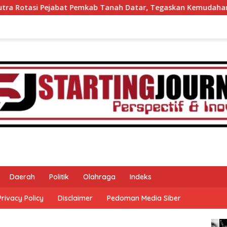
ab Tanah Datar, Tegaskan Kemudahan Izin Investor
60 
Daerah
Politik
Olahraga
Indeks
Privacy Policy
Disclaimer
Pedoman Media Siber