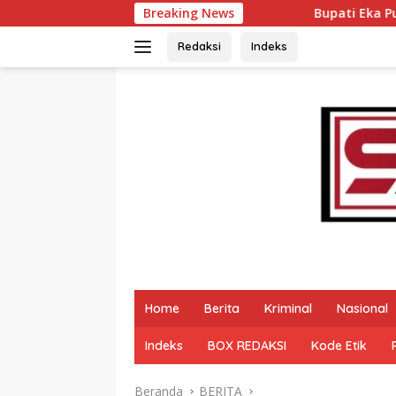
Langsung
Breaking News
Bupati Eka Putra Rotasi Pejabat Pemk
ke
konten
Redaksi
Indeks
Home
Berita
Kriminal
Nasional
Indeks
BOX REDAKSI
Kode Etik
Beranda
BERITA