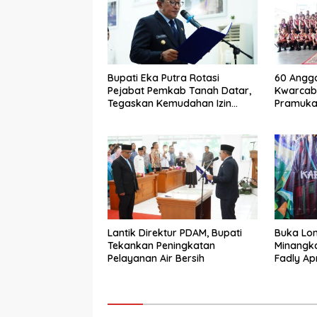
Bupati Eka Putra Rotasi
60 Anggo
Pejabat Pemkab Tanah Datar,
Kwarcab
Tegaskan Kemudahan Izin
Pramuka 
Investor
Jamnas X
Lantik Direktur PDAM, Bupati
Buka Lo
Tekankan Peningkatan
Minangk
Pelayanan Air Bersih
Fadly Ap
Kabupat