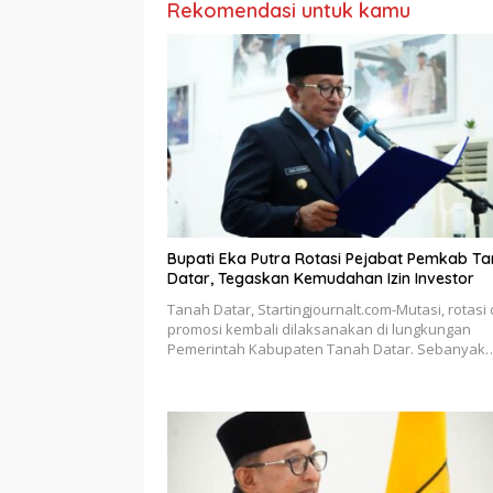
Rekomendasi untuk kamu
Bupati Eka Putra Rotasi Pejabat Pemkab T
Datar, Tegaskan Kemudahan Izin Investor
Tanah Datar, Startingjournalt.com-Mutasi, rotasi
promosi kembali dilaksanakan di lungkungan
Pemerintah Kabupaten Tanah Datar. Sebanyak