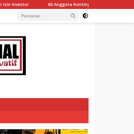
Anggota Kontingen Kwarcab 0304 Gerakan Pramuka Tanah Datar 