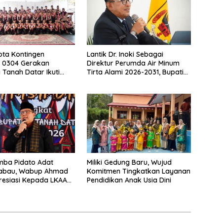
ta Kontingen
Lantik Dr. Inoki Sebagai
 0304 Gerakan
Direktur Perumda Air Minum
Tanah Datar Ikuti
Tirta Alami 2026-2031, Bupati
II Ke Cibubur
Eka Putra Ingatkan Agar
Laksanakan Tugas Sesuai
Fakta Integritas Berdasarkan
Visi dan Misi
mba Pidato Adat
Miliki Gedung Baru, Wujud
abau, Wabup Ahmad
Komitmen Tingkatkan Layanan
resiasi Kepada LKAAM
Pendidikan Anak Usia Dini
en Tanah Datr