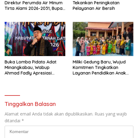
Direktur Perumda Air Minum
Tekankan Peningkatan
Tirta Alami 2026-2031, Bupati
Pelayanan Air Bersih
Eka Putra Ingatkan Agar
Laksanakan Tugas Sesuai
Fakta Integritas Berdasarkan
Visi dan Misi
Buka Lomba Pidato Adat
Miliki Gedung Baru, Wujud
Minangkabau, Wabup
Komitmen Tingkatkan
Ahmad Fadly Apresiasi
Layanan Pendidikan Anak
Kepada LKAAM Kabupaten
Usia Dini
Tanah Datr
Tinggalkan Balasan
Alamat email Anda tidak akan dipublikasikan.
Ruas yang wajib
ditandai
*