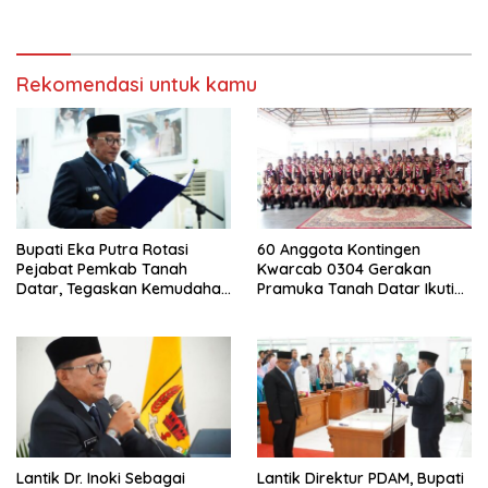
Kepada LKAAM Kabupaten
Usia Dini
Tanah Datr
Rekomendasi untuk kamu
Bupati Eka Putra Rotasi
60 Anggota Kontingen
Pejabat Pemkab Tanah
Kwarcab 0304 Gerakan
Datar, Tegaskan Kemudahan
Pramuka Tanah Datar Ikuti
Izin Investor
Jamnas XII Ke Cibubur
Lantik Dr. Inoki Sebagai
Lantik Direktur PDAM, Bupati