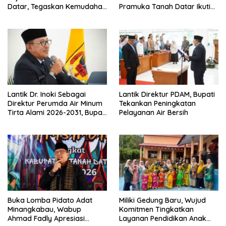
Datar, Tegaskan Kemudahan
Pramuka Tanah Datar Ikuti
Izin Investor
Jamnas XII Ke Cibubur
Lantik Dr. Inoki Sebagai
Lantik Direktur PDAM, Bupati
Direktur Perumda Air Minum
Tekankan Peningkatan
Tirta Alami 2026-2031, Bupati
Pelayanan Air Bersih
Eka Putra Ingatkan Agar
Laksanakan Tugas Sesuai
Fakta Integritas Berdasarkan
Visi dan Misi
Buka Lomba Pidato Adat
Miliki Gedung Baru, Wujud
Minangkabau, Wabup
Komitmen Tingkatkan
Ahmad Fadly Apresiasi
Layanan Pendidikan Anak