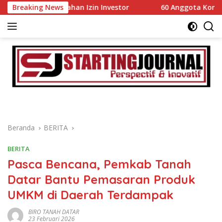
Langsung
mudahan Izin Investor
Breaking News
60 Anggota Kontingen Kwarcab 0
ke
konten
Beranda
BERITA
BERITA
Pasca Bencana, Pemkab Tanah
Datar Bantu Pemasaran Produk
UMKM di Daerah Terdampak
BIRO TANAH DATAR
23 Februari 2026