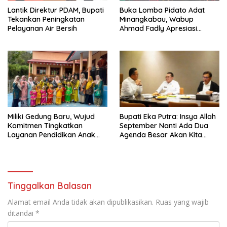
Lantik Direktur PDAM, Bupati
Buka Lomba Pidato Adat
Tekankan Peningkatan
Minangkabau, Wabup
Pelayanan Air Bersih
Ahmad Fadly Apresiasi
Kepada LKAAM Kabupaten
Tanah Datr
Miliki Gedung Baru, Wujud
Bupati Eka Putra: Insya Allah
Komitmen Tingkatkan
September Nanti Ada Dua
Layanan Pendidikan Anak
Agenda Besar Akan Kita
Usia Dini
Laksanakan
Tinggalkan Balasan
Alamat email Anda tidak akan dipublikasikan.
Ruas yang wajib
ditandai
*