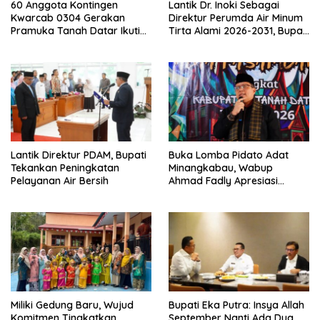
60 Anggota Kontingen
Lantik Dr. Inoki Sebagai
Kwarcab 0304 Gerakan
Direktur Perumda Air Minum
Pramuka Tanah Datar Ikuti
Tirta Alami 2026-2031, Bupati
Jamnas XII Ke Cibubur
Eka Putra Ingatkan Agar
Laksanakan Tugas Sesuai
Fakta Integritas Berdasarkan
Visi dan Misi
Lantik Direktur PDAM, Bupati
Buka Lomba Pidato Adat
Tekankan Peningkatan
Minangkabau, Wabup
Pelayanan Air Bersih
Ahmad Fadly Apresiasi
Kepada LKAAM Kabupaten
Tanah Datr
Miliki Gedung Baru, Wujud
Bupati Eka Putra: Insya Allah
Komitmen Tingkatkan
September Nanti Ada Dua