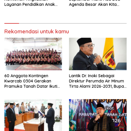
Layanan Pendidikan Anak
Agenda Besar Akan Kita
Usia Dini
Laksanakan
Rekomendasi untuk kamu
60 Anggota Kontingen
Lantik Dr. Inoki Sebagai
Kwarcab 0304 Gerakan
Direktur Perumda Air Minum
Pramuka Tanah Datar Ikuti
Tirta Alami 2026-2031, Bupati
Jamnas XII Ke Cibubur
Eka Putra Ingatkan Agar
Laksanakan Tugas Sesuai
Fakta Integritas Berdasarkan
Visi dan Misi