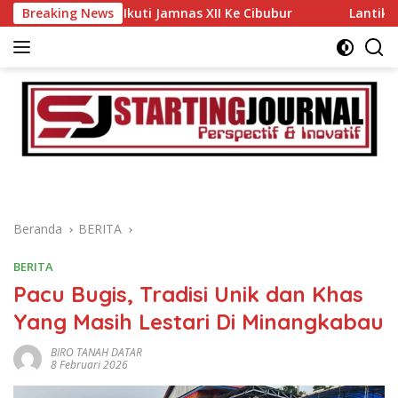
Langsung
tar Ikuti Jamnas XII Ke Cibubur
Breaking News
Lantik Dr. Inoki Seb
ke
konten
Beranda
BERITA
BERITA
Pacu Bugis, Tradisi Unik dan Khas
Yang Masih Lestari Di Minangkabau
BIRO TANAH DATAR
8 Februari 2026