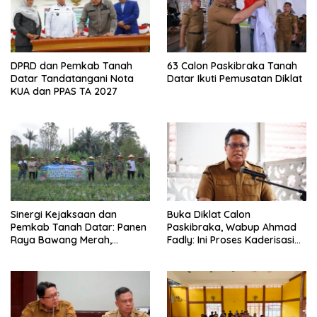
DPRD dan Pemkab Tanah
63 Calon Paskibraka Tanah
Datar Tandatangani Nota
Datar Ikuti Pemusatan Diklat
KUA dan PPAS TA 2027
Sinergi Kejaksaan dan
Buka Diklat Calon
Pemkab Tanah Datar: Panen
Paskibraka, Wabup Ahmad
Raya Bawang Merah,
Fadly: Ini Proses Kaderisasi
Perkuat Ketahanan Pangan
Calon Pemimpin Bangsa
dan Tekan Inflasi
yang Berkarakter Pancasila