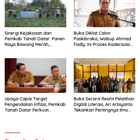
Sinergi Kejaksaan dan
Buka Diklat Calon
Pemkab Tanah Datar: Panen
Paskibraka, Wabup Ahmad
Raya Bawang Merah,
Fadly: Ini Proses Kaderisasi
Perkuat Ketahanan Pangan
Calon Pemimpin Bangsa
dan Tekan Inflasi
yang Berkarakter Pancasila
Upaya Capai Target
Buka Secara Resmi Pelatihan
Pengendalian Inflasi, Pemkab
Digital Literasi, Ari Arbiyanto
Tanah Datar Perkuat
Tekankan Pentingnya Ilmu
Kerjasama Antar Daerah
Yang Di Dapat Dari
Narasumber