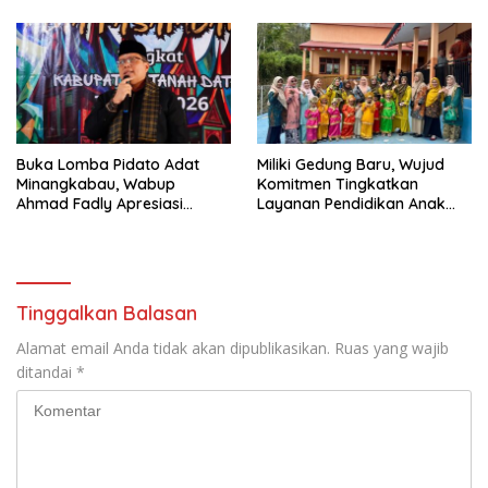
Laksanakan Tugas Sesuai
Fakta Integritas Berdasarkan
Visi dan Misi
Buka Lomba Pidato Adat
Miliki Gedung Baru, Wujud
Minangkabau, Wabup
Komitmen Tingkatkan
Ahmad Fadly Apresiasi
Layanan Pendidikan Anak
Kepada LKAAM Kabupaten
Usia Dini
Tanah Datr
Tinggalkan Balasan
Alamat email Anda tidak akan dipublikasikan.
Ruas yang wajib
ditandai
*