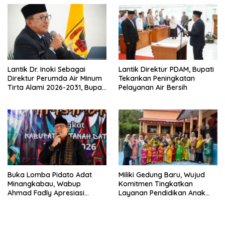
Lantik Dr. Inoki Sebagai
Lantik Direktur PDAM, Bupati
Direktur Perumda Air Minum
Tekankan Peningkatan
Tirta Alami 2026-2031, Bupati
Pelayanan Air Bersih
Eka Putra Ingatkan Agar
Laksanakan Tugas Sesuai
Fakta Integritas Berdasarkan
Visi dan Misi
Buka Lomba Pidato Adat
Miliki Gedung Baru, Wujud
Minangkabau, Wabup
Komitmen Tingkatkan
Ahmad Fadly Apresiasi
Layanan Pendidikan Anak
Kepada LKAAM Kabupaten
Usia Dini
Tanah Datr