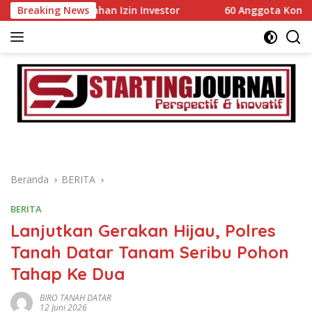
Langsung
emudahan Izin Investor
Breaking News
60 Anggota Kontingen Kwarcab
ke
konten
Beranda
BERITA
BERITA
Lanjutkan Gerakan Hijau, Polres
Tanah Datar Tanam Seribu Pohon
Tahap Ke Dua
BIRO TANAH DATAR
12 Juni 2026