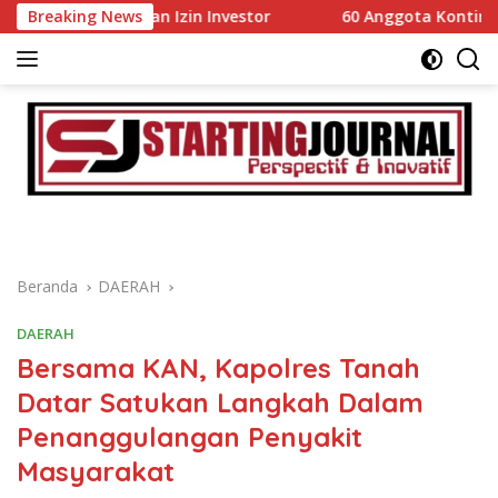
Langsung
udahan Izin Investor
Breaking News
60 Anggota Kontingen Kwarcab 03
ke
konten
Beranda
DAERAH
DAERAH
Bersama KAN, Kapolres Tanah
Datar Satukan Langkah Dalam
Penanggulangan Penyakit
Masyarakat