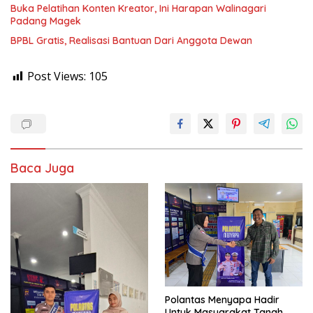
Buka Pelatihan Konten Kreator, Ini Harapan Walinagari
Padang Magek
BPBL Gratis, Realisasi Bantuan Dari Anggota Dewan
Post Views:
105
Baca Juga
Polantas Menyapa Hadir
Untuk Masyarakat Tanah