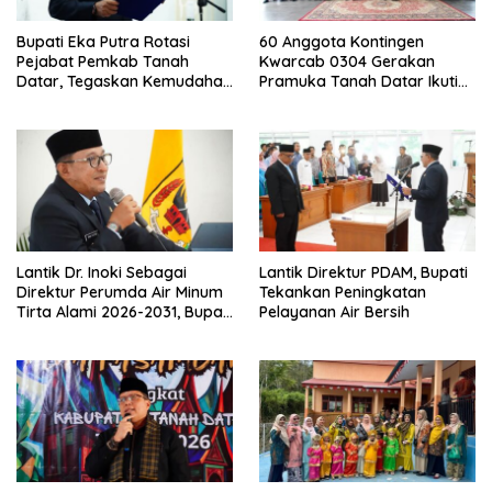
Bupati Eka Putra Rotasi
60 Anggota Kontingen
Pejabat Pemkab Tanah
Kwarcab 0304 Gerakan
Datar, Tegaskan Kemudahan
Pramuka Tanah Datar Ikuti
Izin Investor
Jamnas XII Ke Cibubur
Lantik Dr. Inoki Sebagai
Lantik Direktur PDAM, Bupati
Direktur Perumda Air Minum
Tekankan Peningkatan
Tirta Alami 2026-2031, Bupati
Pelayanan Air Bersih
Eka Putra Ingatkan Agar
Laksanakan Tugas Sesuai
Fakta Integritas Berdasarkan
Visi dan Misi