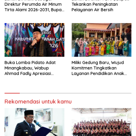
Direktur Perumda Air Minum
Tekankan Peningkatan
Tirta Alami 2026-2031, Bupati
Pelayanan Air Bersih
Eka Putra Ingatkan Agar
Laksanakan Tugas Sesuai
Fakta Integritas Berdasarkan
Visi dan Misi
Buka Lomba Pidato Adat
Miliki Gedung Baru, Wujud
Minangkabau, Wabup
Komitmen Tingkatkan
Ahmad Fadly Apresiasi
Layanan Pendidikan Anak
Kepada LKAAM Kabupaten
Usia Dini
Tanah Datr
Rekomendasi untuk kamu