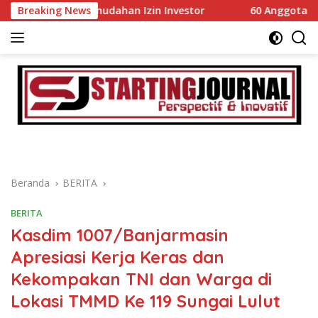
Langsung
kan Kemudahan Izin Investor
Breaking News
60 Anggota Kontingen Kwa
ke
konten
Beranda
BERITA
BERITA
Kasdim 1007/Banjarmasin
Apresiasi Kerja Keras dan
Kekompakan TNI dan Warga di
Lokasi TMMD Ke 119 Sungai Lulut