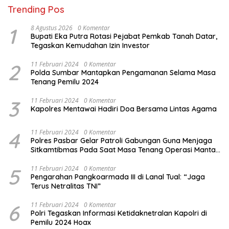
Trending Pos
1
8 Agustus 2026
0 Komentar
Bupati Eka Putra Rotasi Pejabat Pemkab Tanah Datar,
Tegaskan Kemudahan Izin Investor
2
11 Februari 2024
0 Komentar
Polda Sumbar Mantapkan Pengamanan Selama Masa
Tenang Pemilu 2024
3
11 Februari 2024
0 Komentar
Kapolres Mentawai Hadiri Doa Bersama Lintas Agama
4
11 Februari 2024
0 Komentar
Polres Pasbar Gelar Patroli Gabungan Guna Menjaga
Sitkamtibmas Pada Saat Masa Tenang Operasi Mantap
Brata 2024
5
11 Februari 2024
0 Komentar
Pengarahan Pangkoarmada III di Lanal Tual: “Jaga
Terus Netralitas TNI”
6
11 Februari 2024
0 Komentar
Polri Tegaskan Informasi Ketidaknetralan Kapolri di
Pemilu 2024 Hoax