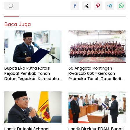
Baca Juga
Bupati Eka Putra Rotasi
60 Anggota Kontingen
Pejabat Pemkab Tanah
Kwarcab 0304 Gerakan
Datar, Tegaskan Kemudahan
Pramuka Tanah Datar Ikuti
Izin Investor
Jamnas XII Ke Cibubur
Lantik Dr. Inoki Sebagai
Lantik Direktur PDAM, Bupati