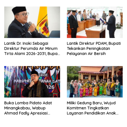
Lantik Dr. Inoki Sebagai
Lantik Direktur PDAM, Bupati
Direktur Perumda Air Minum
Tekankan Peningkatan
Tirta Alami 2026-2031, Bupati
Pelayanan Air Bersih
Eka Putra Ingatkan Agar
Laksanakan Tugas Sesuai
Fakta Integritas Berdasarkan
Visi dan Misi
Buka Lomba Pidato Adat
Miliki Gedung Baru, Wujud
Minangkabau, Wabup
Komitmen Tingkatkan
Ahmad Fadly Apresiasi
Layanan Pendidikan Anak
Kepada LKAAM Kabupaten
Usia Dini
Tanah Datr