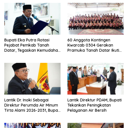
Bupati Eka Putra Rotasi
60 Anggota Kontingen
Pejabat Pemkab Tanah
Kwarcab 0304 Gerakan
Datar, Tegaskan Kemudahan
Pramuka Tanah Datar Ikuti
Izin Investor
Jamnas XII Ke Cibubur
Lantik Dr. Inoki Sebagai
Lantik Direktur PDAM, Bupati
Direktur Perumda Air Minum
Tekankan Peningkatan
Tirta Alami 2026-2031, Bupati
Pelayanan Air Bersih
Eka Putra Ingatkan Agar
Laksanakan Tugas Sesuai
Fakta Integritas Berdasarkan