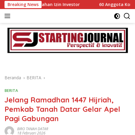
Langsung
udahan Izin Investor
Breaking News
60 Anggota Kontingen Kwarcab 03
ke
konten
Beranda
BERITA
BERITA
Jelang Ramadhan 1447 Hijriah,
Pemkab Tanah Datar Gelar Apel
Pagi Gabungan
BIRO TANAH DATAR
18 Februari 2026