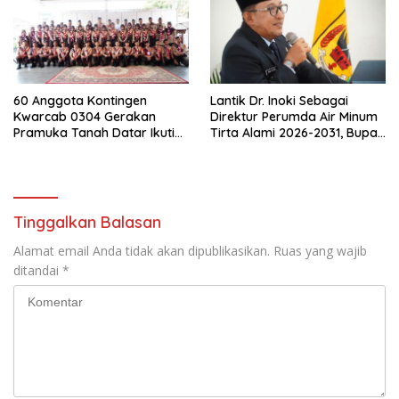
60 Anggota Kontingen
Lantik Dr. Inoki Sebagai
Kwarcab 0304 Gerakan
Direktur Perumda Air Minum
Pramuka Tanah Datar Ikuti
Tirta Alami 2026-2031, Bupati
Jamnas XII Ke Cibubur
Eka Putra Ingatkan Agar
Laksanakan Tugas Sesuai
Fakta Integritas Berdasarkan
Visi dan Misi
Tinggalkan Balasan
Alamat email Anda tidak akan dipublikasikan.
Ruas yang wajib
ditandai
*