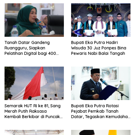
Tanah Datar Gandeng
Bupati Eka Putra Hadiri
Ruangguru, Siapkan
Wisuda 30 Juz Ponpes Bina
Pelatihan Digital bagi 400
Pewaris Nabi Balai Tangah
UMKM dan Pokdarwis
Semarak HUT RI ke 81, Sang
Bupati Eka Putra Rotasi
Merah Putih Raksasa
Pejabat Pemkab Tanah
Kembali Berkibar di Puncak
Datar, Tegaskan Kemudahan
Gunuang Kasumbo
Izin Investor