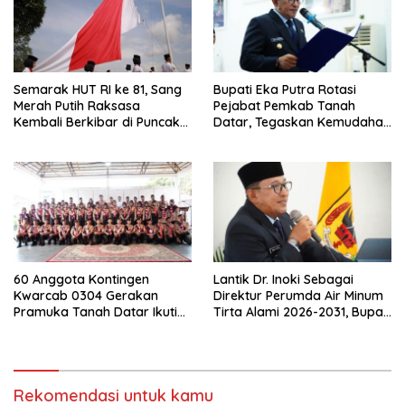
Semarak HUT RI ke 81, Sang
Bupati Eka Putra Rotasi
Merah Putih Raksasa
Pejabat Pemkab Tanah
Kembali Berkibar di Puncak
Datar, Tegaskan Kemudahan
Gunuang Kasumbo
Izin Investor
60 Anggota Kontingen
Lantik Dr. Inoki Sebagai
Kwarcab 0304 Gerakan
Direktur Perumda Air Minum
Pramuka Tanah Datar Ikuti
Tirta Alami 2026-2031, Bupati
Jamnas XII Ke Cibubur
Eka Putra Ingatkan Agar
Laksanakan Tugas Sesuai
Fakta Integritas Berdasarkan
Visi dan Misi
Rekomendasi untuk kamu