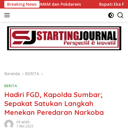
Langsung
i 400 UMKM dan Pokdarwis
Breaking News
Bupati Eka Putra Hadiri Wis
ke
konten
Beranda
BERITA
BERITA
Hadiri FGD, Kapolda Sumbar;
Sepakat Satukan Langkah
Menekan Peredaran Narkoba
PR NEWS
7 Mei 2025