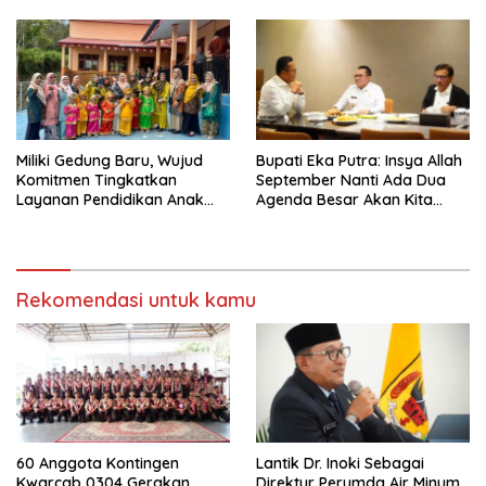
Tanah Datr
Miliki Gedung Baru, Wujud
Bupati Eka Putra: Insya Allah
Komitmen Tingkatkan
September Nanti Ada Dua
Layanan Pendidikan Anak
Agenda Besar Akan Kita
Usia Dini
Laksanakan
Rekomendasi untuk kamu
60 Anggota Kontingen
Lantik Dr. Inoki Sebagai
Kwarcab 0304 Gerakan
Direktur Perumda Air Minum