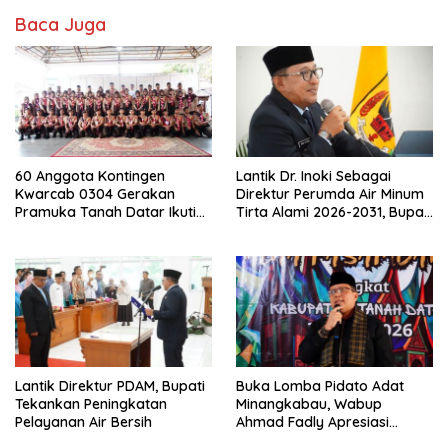
Baca Juga
60 Anggota Kontingen
Lantik Dr. Inoki Sebagai
Kwarcab 0304 Gerakan
Direktur Perumda Air Minum
Pramuka Tanah Datar Ikuti
Tirta Alami 2026-2031, Bupati
Jamnas XII Ke Cibubur
Eka Putra Ingatkan Agar
Laksanakan Tugas Sesuai
Fakta Integritas Berdasarkan
Visi dan Misi
Lantik Direktur PDAM, Bupati
Buka Lomba Pidato Adat
Tekankan Peningkatan
Minangkabau, Wabup
Pelayanan Air Bersih
Ahmad Fadly Apresiasi
Kepada LKAAM Kabupaten