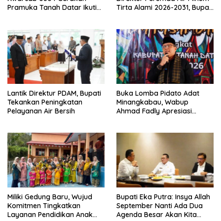
Pramuka Tanah Datar Ikuti
Tirta Alami 2026-2031, Bupati
Jamnas XII Ke Cibubur
Eka Putra Ingatkan Agar
Laksanakan Tugas Sesuai
Fakta Integritas Berdasarkan
Visi dan Misi
Lantik Direktur PDAM, Bupati
Buka Lomba Pidato Adat
Tekankan Peningkatan
Minangkabau, Wabup
Pelayanan Air Bersih
Ahmad Fadly Apresiasi
Kepada LKAAM Kabupaten
Tanah Datr
Miliki Gedung Baru, Wujud
Bupati Eka Putra: Insya Allah
Komitmen Tingkatkan
September Nanti Ada Dua
Layanan Pendidikan Anak
Agenda Besar Akan Kita