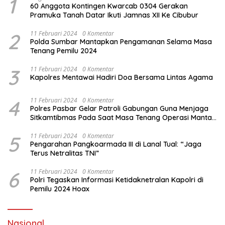
1
60 Anggota Kontingen Kwarcab 0304 Gerakan
Pramuka Tanah Datar Ikuti Jamnas XII Ke Cibubur
2
11 Februari 2024
0 Komentar
Polda Sumbar Mantapkan Pengamanan Selama Masa
Tenang Pemilu 2024
3
11 Februari 2024
0 Komentar
Kapolres Mentawai Hadiri Doa Bersama Lintas Agama
4
11 Februari 2024
0 Komentar
Polres Pasbar Gelar Patroli Gabungan Guna Menjaga
Sitkamtibmas Pada Saat Masa Tenang Operasi Mantap
Brata 2024
5
11 Februari 2024
0 Komentar
Pengarahan Pangkoarmada III di Lanal Tual: “Jaga
Terus Netralitas TNI”
6
11 Februari 2024
0 Komentar
Polri Tegaskan Informasi Ketidaknetralan Kapolri di
Pemilu 2024 Hoax
Nasional