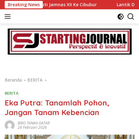
Langsung
 Ikuti Jamnas XII Ke Cibubur
Breaking News
Lantik Dr. Inoki Sebaga
ke
konten
Beranda
BERITA
BERITA
Eka Putra: Tanamlah Pohon,
Jangan Tanam Kebencian
BIRO TANAH DATAR
26 Februari 2026