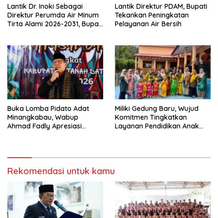
Lantik Dr. Inoki Sebagai
Lantik Direktur PDAM, Bupati
Direktur Perumda Air Minum
Tekankan Peningkatan
Tirta Alami 2026-2031, Bupati
Pelayanan Air Bersih
Eka Putra Ingatkan Agar
Laksanakan Tugas Sesuai
Fakta Integritas Berdasarkan
Visi dan Misi
Buka Lomba Pidato Adat
Miliki Gedung Baru, Wujud
Minangkabau, Wabup
Komitmen Tingkatkan
Ahmad Fadly Apresiasi
Layanan Pendidikan Anak
Kepada LKAAM Kabupaten
Usia Dini
Tanah Datr
Rekomendasi untuk kamu