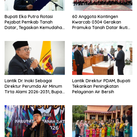
Bupati Eka Putra Rotasi
60 Anggota Kontingen
Pejabat Pemkab Tanah
Kwarcab 0304 Gerakan
Datar, Tegaskan Kemudahan
Pramuka Tanah Datar Ikuti
Izin Investor
Jamnas XII Ke Cibubur
Lantik Dr. Inoki Sebagai
Lantik Direktur PDAM, Bupati
Direktur Perumda Air Minum
Tekankan Peningkatan
Tirta Alami 2026-2031, Bupati
Pelayanan Air Bersih
Eka Putra Ingatkan Agar
Laksanakan Tugas Sesuai
Fakta Integritas Berdasarkan
Visi dan Misi