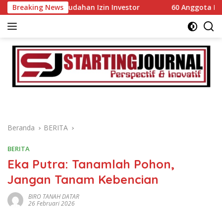
Langsung
 Kemudahan Izin Investor
Breaking News
60 Anggota Kontingen Kwarc
ke
konten
Beranda
BERITA
BERITA
Eka Putra: Tanamlah Pohon,
Jangan Tanam Kebencian
BIRO TANAH DATAR
26 Februari 2026