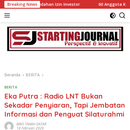
Langsung
Kemudahan Izin Investor
Breaking News
60 Anggota Kontingen Kwarcab
ke
konten
Beranda
BERITA
BERITA
Eka Putra : Radio LNT Bukan
Sekadar Penyiaran, Tapi Jembatan
Informasi dan Penguat Silaturahmi
BIRO TANAH DATAR
18 Februari 2026