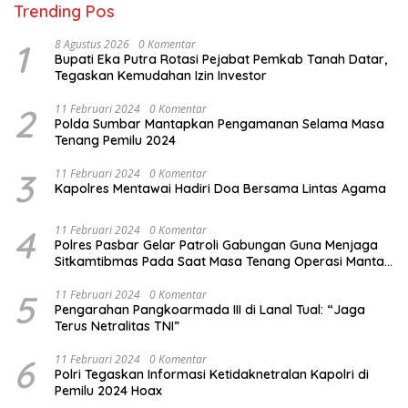
Trending Pos
1
8 Agustus 2026
0 Komentar
Bupati Eka Putra Rotasi Pejabat Pemkab Tanah Datar,
Tegaskan Kemudahan Izin Investor
2
11 Februari 2024
0 Komentar
Polda Sumbar Mantapkan Pengamanan Selama Masa
Tenang Pemilu 2024
3
11 Februari 2024
0 Komentar
Kapolres Mentawai Hadiri Doa Bersama Lintas Agama
4
11 Februari 2024
0 Komentar
Polres Pasbar Gelar Patroli Gabungan Guna Menjaga
Sitkamtibmas Pada Saat Masa Tenang Operasi Mantap
Brata 2024
5
11 Februari 2024
0 Komentar
Pengarahan Pangkoarmada III di Lanal Tual: “Jaga
Terus Netralitas TNI”
6
11 Februari 2024
0 Komentar
Polri Tegaskan Informasi Ketidaknetralan Kapolri di
Pemilu 2024 Hoax