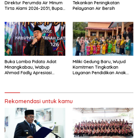
Direktur Perumda Air Minum
Tekankan Peningkatan
Tirta Alami 2026-2031, Bupati
Pelayanan Air Bersih
Eka Putra Ingatkan Agar
Laksanakan Tugas Sesuai
Fakta Integritas Berdasarkan
Visi dan Misi
Buka Lomba Pidato Adat
Miliki Gedung Baru, Wujud
Minangkabau, Wabup
Komitmen Tingkatkan
Ahmad Fadly Apresiasi
Layanan Pendidikan Anak
Kepada LKAAM Kabupaten
Usia Dini
Tanah Datr
Rekomendasi untuk kamu