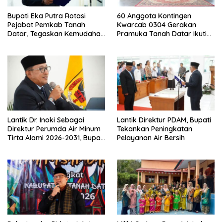
Bupati Eka Putra Rotasi
60 Anggota Kontingen
Pejabat Pemkab Tanah
Kwarcab 0304 Gerakan
Datar, Tegaskan Kemudahan
Pramuka Tanah Datar Ikuti
Izin Investor
Jamnas XII Ke Cibubur
Lantik Dr. Inoki Sebagai
Lantik Direktur PDAM, Bupati
Direktur Perumda Air Minum
Tekankan Peningkatan
Tirta Alami 2026-2031, Bupati
Pelayanan Air Bersih
Eka Putra Ingatkan Agar
Laksanakan Tugas Sesuai
Fakta Integritas Berdasarkan
Visi dan Misi