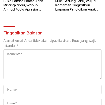
Buka Lomba Pidato Adat
Miliki Gedung Baru, Wujud
Minangkabau, Wabup
Komitmen Tingkatkan
Ahmad Fadly Apresiasi
Layanan Pendidikan Anak
Kepada LKAAM Kabupaten
Usia Dini
Tanah Datr
Tinggalkan Balasan
Alamat email Anda tidak akan dipublikasikan.
Ruas yang wajib
ditandai
*