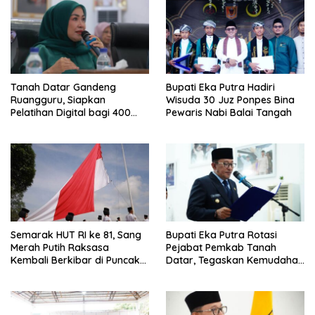
Tanah Datar Gandeng
Bupati Eka Putra Hadiri
Ruangguru, Siapkan
Wisuda 30 Juz Ponpes Bina
Pelatihan Digital bagi 400
Pewaris Nabi Balai Tangah
UMKM dan Pokdarwis
Semarak HUT RI ke 81, Sang
Bupati Eka Putra Rotasi
Merah Putih Raksasa
Pejabat Pemkab Tanah
Kembali Berkibar di Puncak
Datar, Tegaskan Kemudahan
Gunuang Kasumbo
Izin Investor