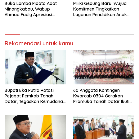
Buka Lomba Pidato Adat
Miliki Gedung Baru, Wujud
Minangkabau, Wabup
Komitmen Tingkatkan
Ahmad Fadly Apresiasi
Layanan Pendidikan Anak
Kepada LKAAM Kabupaten
Usia Dini
Tanah Datr
Rekomendasi untuk kamu
Bupati Eka Putra Rotasi
60 Anggota Kontingen
Pejabat Pemkab Tanah
Kwarcab 0304 Gerakan
Datar, Tegaskan Kemudahan
Pramuka Tanah Datar Ikuti
Izin Investor
Jamnas XII Ke Cibubur