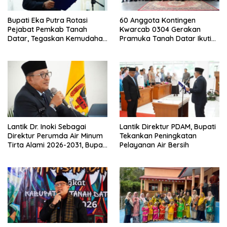
Bupati Eka Putra Rotasi
60 Anggota Kontingen
Pejabat Pemkab Tanah
Kwarcab 0304 Gerakan
Datar, Tegaskan Kemudahan
Pramuka Tanah Datar Ikuti
Izin Investor
Jamnas XII Ke Cibubur
Lantik Dr. Inoki Sebagai
Lantik Direktur PDAM, Bupati
Direktur Perumda Air Minum
Tekankan Peningkatan
Tirta Alami 2026-2031, Bupati
Pelayanan Air Bersih
Eka Putra Ingatkan Agar
Laksanakan Tugas Sesuai
Fakta Integritas Berdasarkan
Visi dan Misi