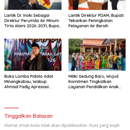
Lantik Dr. Inoki Sebagai
Lantik Direktur PDAM, Bupati
Direktur Perumda Air Minum
Tekankan Peningkatan
Tirta Alami 2026-2031, Bupati
Pelayanan Air Bersih
Eka Putra Ingatkan Agar
Laksanakan Tugas Sesuai
Fakta Integritas Berdasarkan
Visi dan Misi
Buka Lomba Pidato Adat
Miliki Gedung Baru, Wujud
Minangkabau, Wabup
Komitmen Tingkatkan
Ahmad Fadly Apresiasi
Layanan Pendidikan Anak
Kepada LKAAM Kabupaten
Usia Dini
Tanah Datr
Tinggalkan Balasan
Alamat email Anda tidak akan dipublikasikan.
Ruas yang wajib