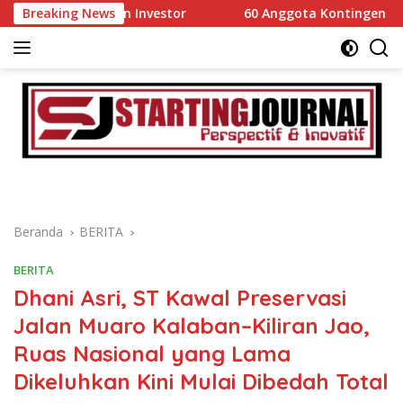
Langsung
vestor
Breaking News
60 Anggota Kontingen Kwarcab 0304 Gerakan Pr
ke
konten
Beranda
BERITA
BERITA
Dhani Asri, ST Kawal Preservasi
Jalan Muaro Kalaban–Kiliran Jao,
Ruas Nasional yang Lama
Dikeluhkan Kini Mulai Dibedah Total