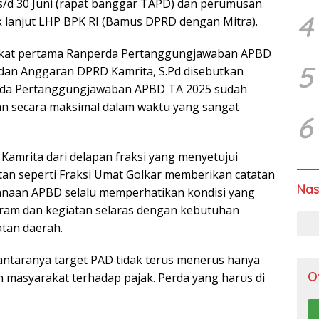
s/d 30 Juni (rapat banggar TAPD) dan perumusan
4
k lanjut LHP BPK RI (Bamus DPRD dengan Mitra).
ingkat pertama Ranperda Pertanggungjawaban APBD
5
adan Anggaran DPRD Kamrita, S.Pd disebutkan
da Pertanggungjawaban APBD TA 2025 sudah
 secara maksimal dalam waktu yang sangat
6
Kamrita dari delapan fraksi yang menyetujui
tan seperti Fraksi Umat Golkar memberikan catatan
Nas
anaan APBD selalu memperhatikan kondisi yang
ram dan kegiatan selaras dengan kebutuhan
atan daerah.
antaranya target PAD tidak terus menerus hanya
O
 masyarakat terhadap pajak. Perda yang harus di