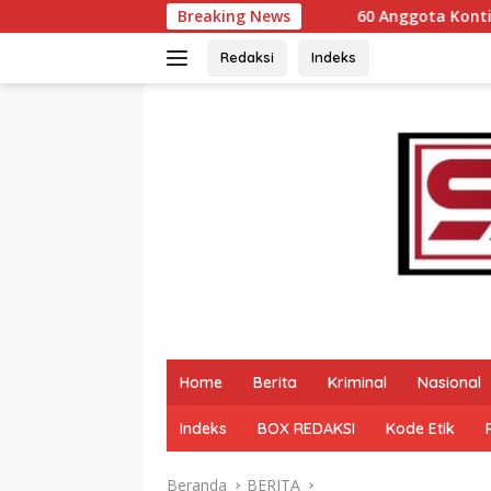
Langsung
60 Anggota Kontingen Kwarcab 0304 Ger
Breaking News
ke
konten
Redaksi
Indeks
Home
Berita
Kriminal
Nasional
Indeks
BOX REDAKSI
Kode Etik
Beranda
BERITA