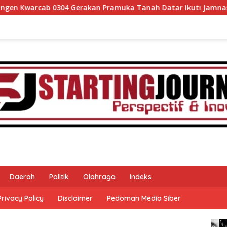
akan Pramuka Tanah Datar Ikuti Jamnas XII Ke Cibubur
Daerah
Politik
Olahraga
Indeks
Privacy Policy
Disclaimer
Pedoman Media Siber