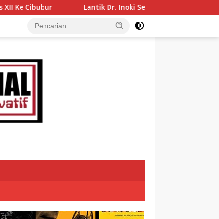
Lantik Dr. Inoki Sebagai Direktur Perumda Air Minum Tirta Ala