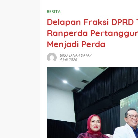
BERITA
Delapan Fraksi DPRD 
Ranperda Pertanggu
Menjadi Perda
BIRO TANAH DATAR
4 Juli 2026