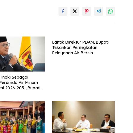
Lantik Direktur PDAM, Bupati
Tekankan Peningkatan
Pelayanan Air Bersih
. Inoki Sebagai
 Perumda Air Minum
ami 2026-2031, Bupati
a Ingatkan Agar
an Tugas Sesuai
tegritas Berdasarkan
Misi