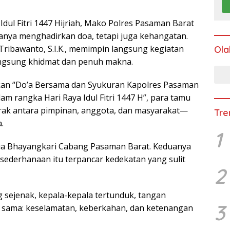
Idul Fitri 1447 Hijriah, Mako Polres Pasaman Barat
anya menghadirkan doa, tetapi juga kehangatan.
ribawanto, S.I.K., memimpin langsung kegiatan
Ola
ngsung khidmat dan penuh makna.
kan “Do’a Bersama dan Syukuran Kapolres Pasaman
am rangka Hari Raya Idul Fitri 1447 H”, para tamu
arak antara pimpinan, anggota, dan masyarakat—
Tre
.
1
etua Bhayangkari Cabang Pasaman Barat. Keduanya
esederhanaan itu terpancar kedekatan yang sulit
2
sejenak, kepala-kepala tertunduk, tangan
3
 sama: keselamatan, keberkahan, dan ketenangan