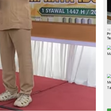
16
Pr
Te