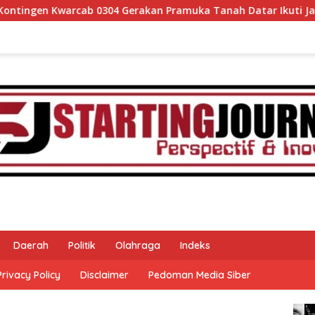
Gerakan Pramuka Tanah Datar Ikuti Jamnas XII Ke Cibubur
Daerah
Politik
Olahraga
Indeks
Privacy Policy
Disclaimer
Pedoman Media Siber