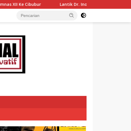
Lantik Dr. Inoki Sebagai Direktur Perumda Air Minum Tirta