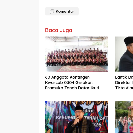
Komentar
Baca Juga
60 Anggota Kontingen
Lantik Dr
Kwarcab 0304 Gerakan
Direktur
Pramuka Tanah Datar Ikuti
Tirta Al
Jamnas XII Ke Cibubur
Eka Putr
Laksanak
Fakta In
Visi dan 