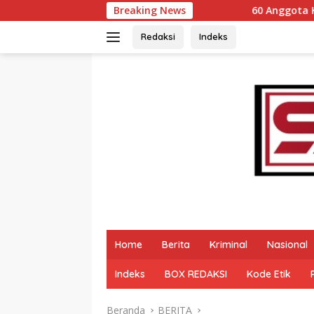
Langsung
Breaking News
60 Anggota Kontingen Kwarcab 0304 
ke
konten
Redaksi
Indeks
Home
Berita
Kriminal
Nasional
Indeks
BOX REDAKSI
Kode Etik
Beranda
BERITA