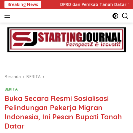
Langsung
8 Agustus
Breaking News
DPRD dan Pemkab Tanah Datar Tandatangan
ke
konten
Beranda
BERITA
BERITA
Buka Secara Resmi Sosialisasi
Pelindungan Pekerja Migran
Indonesia, Ini Pesan Bupati Tanah
Datar