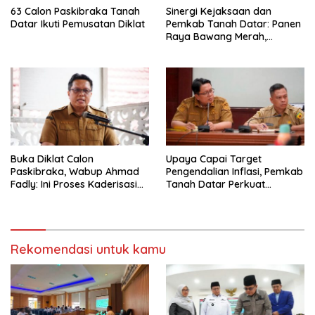
63 Calon Paskibraka Tanah
Sinergi Kejaksaan dan
Datar Ikuti Pemusatan Diklat
Pemkab Tanah Datar: Panen
Raya Bawang Merah,
Perkuat Ketahanan Pangan
dan Tekan Inflasi
Buka Diklat Calon
Upaya Capai Target
Paskibraka, Wabup Ahmad
Pengendalian Inflasi, Pemkab
Fadly: Ini Proses Kaderisasi
Tanah Datar Perkuat
Calon Pemimpin Bangsa
Kerjasama Antar Daerah
yang Berkarakter Pancasila
Rekomendasi untuk kamu