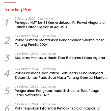
Trending Pos
1
5 Agustus 2026
0 Komentar
Peringati HUT ke-81 Kemerdekaan RI, Pawai Alegoris di
Tanah Datar Digelar 18 Agustus
2
11 Februari 2024
0 Komentar
Polda Sumbar Mantapkan Pengamanan Selama Masa
Tenang Pemilu 2024
3
11 Februari 2024
0 Komentar
Kapolres Mentawai Hadiri Doa Bersama Lintas Agama
4
11 Februari 2024
0 Komentar
Polres Pasbar Gelar Patroli Gabungan Guna Menjaga
Sitkamtibmas Pada Saat Masa Tenang Operasi Mantap
Brata 2024
5
11 Februari 2024
0 Komentar
Pengarahan Pangkoarmada III di Lanal Tual: “Jaga
Terus Netralitas TNI”
6
11 Februari 2024
0 Komentar
Polri Tegaskan Informasi Ketidaknetralan Kapolri di