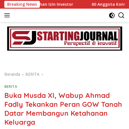
Langsung
Kemudahan Izin Investor
Breaking News
60 Anggota Kontingen Kwarcab
ke
konten
Beranda
BERITA
BERITA
Buka Musda XI, Wabup Ahmad
Fadly Tekankan Peran GOW Tanah
Datar Membangun Ketahanan
Keluarga