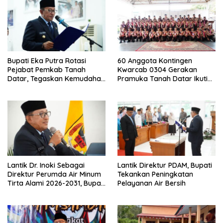
Bupati Eka Putra Rotasi
60 Anggota Kontingen
Pejabat Pemkab Tanah
Kwarcab 0304 Gerakan
Datar, Tegaskan Kemudahan
Pramuka Tanah Datar Ikuti
Izin Investor
Jamnas XII Ke Cibubur
Lantik Dr. Inoki Sebagai
Lantik Direktur PDAM, Bupati
Direktur Perumda Air Minum
Tekankan Peningkatan
Tirta Alami 2026-2031, Bupati
Pelayanan Air Bersih
Eka Putra Ingatkan Agar
Laksanakan Tugas Sesuai
Fakta Integritas Berdasarkan
Visi dan Misi