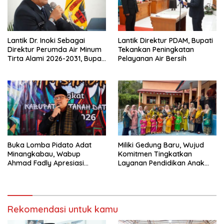
Lantik Dr. Inoki Sebagai
Lantik Direktur PDAM, Bupati
Direktur Perumda Air Minum
Tekankan Peningkatan
Tirta Alami 2026-2031, Bupati
Pelayanan Air Bersih
Eka Putra Ingatkan Agar
Laksanakan Tugas Sesuai
Fakta Integritas Berdasarkan
Visi dan Misi
Buka Lomba Pidato Adat
Miliki Gedung Baru, Wujud
Minangkabau, Wabup
Komitmen Tingkatkan
Ahmad Fadly Apresiasi
Layanan Pendidikan Anak
Kepada LKAAM Kabupaten
Usia Dini
Tanah Datr
Rekomendasi untuk kamu