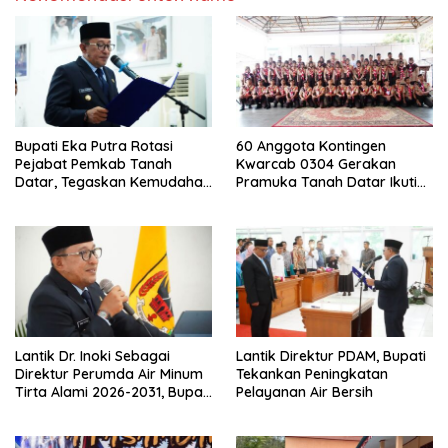
Bupati Eka Putra Rotasi
60 Anggota Kontingen
Pejabat Pemkab Tanah
Kwarcab 0304 Gerakan
Datar, Tegaskan Kemudahan
Pramuka Tanah Datar Ikuti
Izin Investor
Jamnas XII Ke Cibubur
Lantik Dr. Inoki Sebagai
Lantik Direktur PDAM, Bupati
Direktur Perumda Air Minum
Tekankan Peningkatan
Tirta Alami 2026-2031, Bupati
Pelayanan Air Bersih
Eka Putra Ingatkan Agar
Laksanakan Tugas Sesuai
Fakta Integritas Berdasarkan