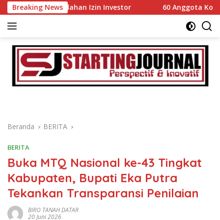
Langsung
emudahan Izin Investor
Breaking News
60 Anggota Kontingen Kwarcab
ke
konten
Beranda
BERITA
BERITA
Buka MTQ Nasional ke-43 Tingkat
Kabupaten, Bupati Eka Putra
Tekankan Transparansi Penilaian
BIRO TANAH DATAR
20 Juni 2026