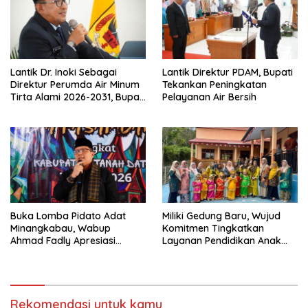
Lantik Dr. Inoki Sebagai
Lantik Direktur PDAM, Bupati
Direktur Perumda Air Minum
Tekankan Peningkatan
Tirta Alami 2026-2031, Bupati
Pelayanan Air Bersih
Eka Putra Ingatkan Agar
Laksanakan Tugas Sesuai
Fakta Integritas Berdasarkan
Visi dan Misi
Buka Lomba Pidato Adat
Miliki Gedung Baru, Wujud
Minangkabau, Wabup
Komitmen Tingkatkan
Ahmad Fadly Apresiasi
Layanan Pendidikan Anak
Kepada LKAAM Kabupaten
Usia Dini
Tanah Datr
Rekomendasi untuk kamu