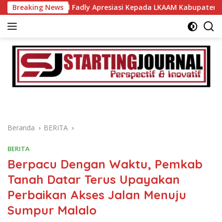
Langsung
 Ahmad Fadly Apresiasi Kepada LKAAM Kabupaten Tanah Datr
Breaking News
ke
konten
Beranda
BERITA
BERITA
Berpacu Dengan Waktu, Pemkab
Tanah Datar Terus Upayakan
Perbaikan Akses Jalan Menuju
Sumpur Malalo