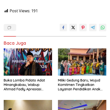
Post Views:
191
Baca Juga
Buka Lomba Pidato Adat
Miliki Gedung Baru, Wujud
Minangkabau, Wabup
Komitmen Tingkatkan
Ahmad Fadly Apresiasi
Layanan Pendidikan Anak
Kepada LKAAM Kabupaten
Usia Dini
Tanah Datr