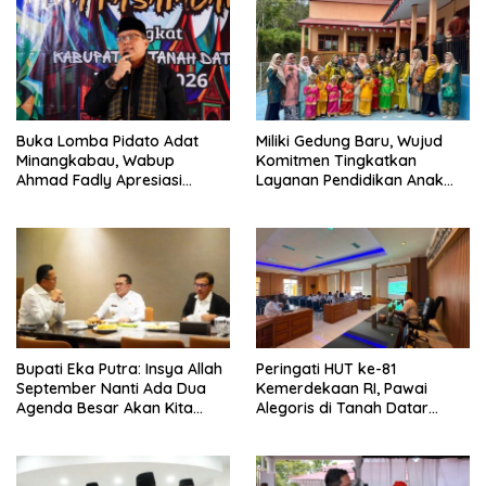
Buka Lomba Pidato Adat
Miliki Gedung Baru, Wujud
Minangkabau, Wabup
Komitmen Tingkatkan
Ahmad Fadly Apresiasi
Layanan Pendidikan Anak
Kepada LKAAM Kabupaten
Usia Dini
Tanah Datr
Bupati Eka Putra: Insya Allah
Peringati HUT ke-81
September Nanti Ada Dua
Kemerdekaan RI, Pawai
Agenda Besar Akan Kita
Alegoris di Tanah Datar
Laksanakan
Digelar 18 Agustus