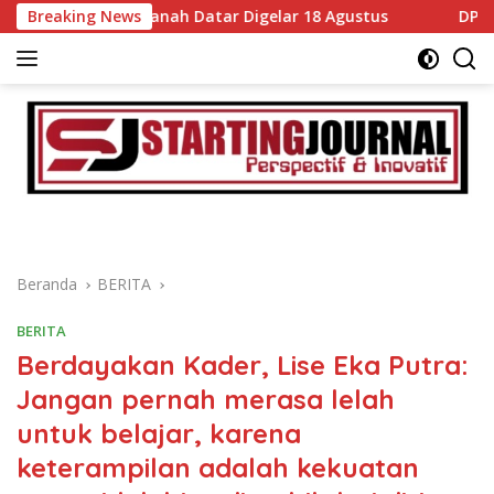
Langsung
goris di Tanah Datar Digelar 18 Agustus
Breaking News
DPRD dan Pemk
ke
konten
Beranda
BERITA
BERITA
Berdayakan Kader, Lise Eka Putra:
Jangan pernah merasa lelah
untuk belajar, karena
keterampilan adalah kekuatan