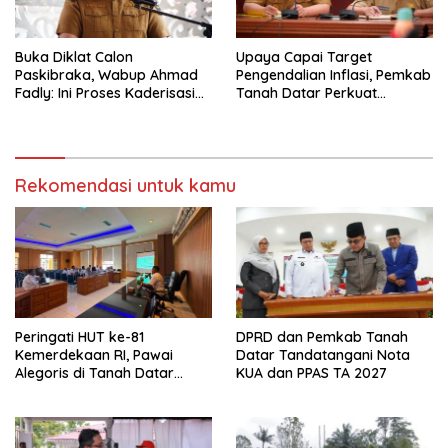
Buka Diklat Calon
Upaya Capai Target
Paskibraka, Wabup Ahmad
Pengendalian Inflasi, Pemkab
Fadly: Ini Proses Kaderisasi
Tanah Datar Perkuat
Calon Pemimpin Bangsa
Kerjasama Antar Daerah
yang Berkarakter Pancasila
Rekomendasi untuk kamu
Peringati HUT ke-81
DPRD dan Pemkab Tanah
Kemerdekaan RI, Pawai
Datar Tandatangani Nota
Alegoris di Tanah Datar
KUA dan PPAS TA 2027
Digelar 18 Agustus