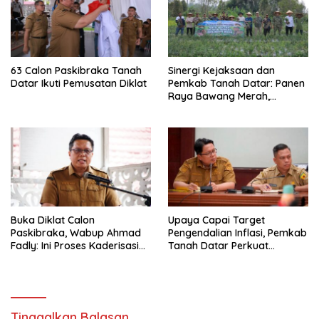
63 Calon Paskibraka Tanah
Sinergi Kejaksaan dan
Datar Ikuti Pemusatan Diklat
Pemkab Tanah Datar: Panen
Raya Bawang Merah,
Perkuat Ketahanan Pangan
dan Tekan Inflasi
Buka Diklat Calon
Upaya Capai Target
Paskibraka, Wabup Ahmad
Pengendalian Inflasi, Pemkab
Fadly: Ini Proses Kaderisasi
Tanah Datar Perkuat
Calon Pemimpin Bangsa
Kerjasama Antar Daerah
yang Berkarakter Pancasila
Tinggalkan Balasan