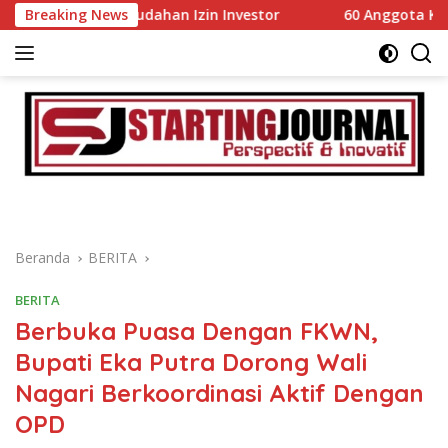
Langsung
an Kemudahan Izin Investor
Breaking News
60 Anggota Kontingen Kwa
ke
konten
Beranda
BERITA
BERITA
Berbuka Puasa Dengan FKWN,
Bupati Eka Putra Dorong Wali
Nagari Berkoordinasi Aktif Dengan
OPD