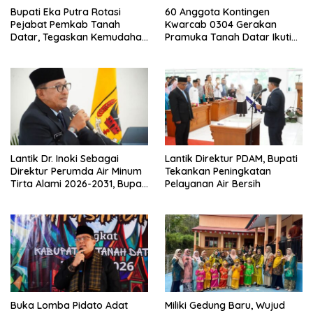
Bupati Eka Putra Rotasi
60 Anggota Kontingen
Pejabat Pemkab Tanah
Kwarcab 0304 Gerakan
Datar, Tegaskan Kemudahan
Pramuka Tanah Datar Ikuti
Izin Investor
Jamnas XII Ke Cibubur
Lantik Dr. Inoki Sebagai
Lantik Direktur PDAM, Bupati
Direktur Perumda Air Minum
Tekankan Peningkatan
Tirta Alami 2026-2031, Bupati
Pelayanan Air Bersih
Eka Putra Ingatkan Agar
Laksanakan Tugas Sesuai
Fakta Integritas Berdasarkan
Visi dan Misi
Buka Lomba Pidato Adat
Miliki Gedung Baru, Wujud