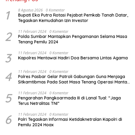
1
8 Agustus 2026
0 Komentar
Bupati Eka Putra Rotasi Pejabat Pemkab Tanah Datar,
Tegaskan Kemudahan Izin Investor
2
11 Februari 2024
0 Komentar
Polda Sumbar Mantapkan Pengamanan Selama Masa
Tenang Pemilu 2024
3
11 Februari 2024
0 Komentar
Kapolres Mentawai Hadiri Doa Bersama Lintas Agama
4
11 Februari 2024
0 Komentar
Polres Pasbar Gelar Patroli Gabungan Guna Menjaga
Sitkamtibmas Pada Saat Masa Tenang Operasi Mantap
Brata 2024
5
11 Februari 2024
0 Komentar
Pengarahan Pangkoarmada III di Lanal Tual: “Jaga
Terus Netralitas TNI”
6
11 Februari 2024
0 Komentar
Polri Tegaskan Informasi Ketidaknetralan Kapolri di
Pemilu 2024 Hoax