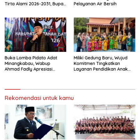
Tirta Alami 2026-2031, Bupati
Pelayanan Air Bersih
Eka Putra Ingatkan Agar
Laksanakan Tugas Sesuai
Fakta Integritas Berdasarkan
Visi dan Misi
Buka Lomba Pidato Adat
Miliki Gedung Baru, Wujud
Minangkabau, Wabup
Komitmen Tingkatkan
Ahmad Fadly Apresiasi
Layanan Pendidikan Anak
Kepada LKAAM Kabupaten
Usia Dini
Tanah Datr
Rekomendasi untuk kamu