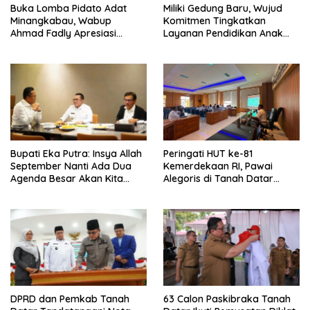
Buka Lomba Pidato Adat
Miliki Gedung Baru, Wujud
Minangkabau, Wabup
Komitmen Tingkatkan
Ahmad Fadly Apresiasi
Layanan Pendidikan Anak
Kepada LKAAM Kabupaten
Usia Dini
Tanah Datr
Bupati Eka Putra: Insya Allah
Peringati HUT ke-81
September Nanti Ada Dua
Kemerdekaan RI, Pawai
Agenda Besar Akan Kita
Alegoris di Tanah Datar
Laksanakan
Digelar 18 Agustus
DPRD dan Pemkab Tanah
63 Calon Paskibraka Tanah