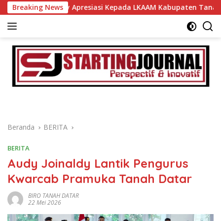
Langsung
mad Fadly Apresiasi Kepada LKAAM Kabupaten Tanah Datr
Breaking News
ke
konten
Beranda
BERITA
BERITA
Audy Joinaldy Lantik Pengurus
Kwarcab Pramuka Tanah Datar
BIRO TANAH DATAR
22 Mei 2026