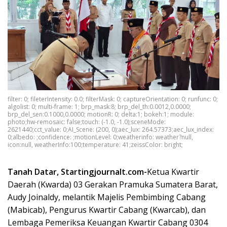
filter: 0; fileterIntensity: 0.0; filterMask: 0; captureOrientation: 0; runfunc: 0;
algolist: 0; multi-frame: 1; brp_mask:8; brp_del_th:0.0012,0.0000;
brp_del_sen:0.1000,0.0000; motionR: 0; delta:1; bokeh:1; module:
photo;hw-remosaic: false;touch: (-1.0, -1.0);sceneMode:
2621440;cct_value: 0;AI_Scene: (200, 0);aec_lux: 264.57373;aec_lux_index:
0;albedo: ;confidence: ;motionLevel: 0;weatherinfo: weather?null,
icon:null, weatherInfo:100;temperature: 41;zeissColor: bright;
Tanah Datar, Startingjournalt.com-
Ketua Kwartir
Daerah (Kwarda) 03 Gerakan Pramuka Sumatera Barat,
Audy Joinaldy, melantik Majelis Pembimbing Cabang
(Mabicab), Pengurus Kwartir Cabang (Kwarcab), dan
Lembaga Pemeriksa Keuangan Kwartir Cabang 0304