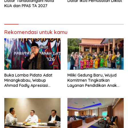
Datar Tandatangani Nota
Datar Ikuti Pemusatan Diklat
KUA dan PPAS TA 2027
Rekomendasi untuk kamu
Buka Lomba Pidato Adat
Miliki Gedung Baru, Wujud
Minangkabau, Wabup
Komitmen Tingkatkan
Ahmad Fadly Apresiasi
Layanan Pendidikan Anak
Kepada LKAAM Kabupaten
Usia Dini
Tanah Datr