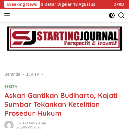
Langsung
ah Datar Digelar 18 Agustus
Breaking News
DPRD dan Pemkab Tanah D
ke
konten
Beranda
BERITA
BERITA
Askari Gantikan Budiharto, Kajati
Sumbar Tekankan Ketelitian
Prosedur Hukum
BIRO TANAH DATAR
28 Januari 2026