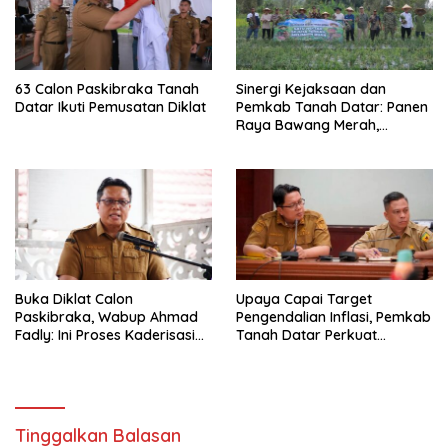
63 Calon Paskibraka Tanah
Sinergi Kejaksaan dan
Datar Ikuti Pemusatan Diklat
Pemkab Tanah Datar: Panen
Raya Bawang Merah,
Perkuat Ketahanan Pangan
dan Tekan Inflasi
Buka Diklat Calon
Upaya Capai Target
Paskibraka, Wabup Ahmad
Pengendalian Inflasi, Pemkab
Fadly: Ini Proses Kaderisasi
Tanah Datar Perkuat
Calon Pemimpin Bangsa
Kerjasama Antar Daerah
yang Berkarakter Pancasila
Tinggalkan Balasan