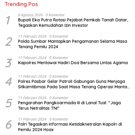
Trending Pos
1
8 Agustus 2026
0 Komentar
Bupati Eka Putra Rotasi Pejabat Pemkab Tanah Datar,
Tegaskan Kemudahan Izin Investor
2
11 Februari 2024
0 Komentar
Polda Sumbar Mantapkan Pengamanan Selama Masa
Tenang Pemilu 2024
3
11 Februari 2024
0 Komentar
Kapolres Mentawai Hadiri Doa Bersama Lintas Agama
4
11 Februari 2024
0 Komentar
Polres Pasbar Gelar Patroli Gabungan Guna Menjaga
Sitkamtibmas Pada Saat Masa Tenang Operasi Mantap
Brata 2024
5
11 Februari 2024
0 Komentar
Pengarahan Pangkoarmada III di Lanal Tual: “Jaga
Terus Netralitas TNI”
6
11 Februari 2024
0 Komentar
Polri Tegaskan Informasi Ketidaknetralan Kapolri di
Pemilu 2024 Hoax