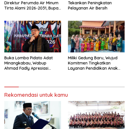
Direktur Perumda Air Minum
Tekankan Peningkatan
Tirta Alami 2026-2031, Bupati
Pelayanan Air Bersih
Eka Putra Ingatkan Agar
Laksanakan Tugas Sesuai
Fakta Integritas Berdasarkan
Visi dan Misi
Buka Lomba Pidato Adat
Miliki Gedung Baru, Wujud
Minangkabau, Wabup
Komitmen Tingkatkan
Ahmad Fadly Apresiasi
Layanan Pendidikan Anak
Kepada LKAAM Kabupaten
Usia Dini
Tanah Datr
Rekomendasi untuk kamu