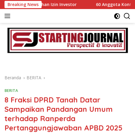
Langsung
mudahan Izin Investor
Breaking News
60 Anggota Kontingen Kwarcab 0
ke
konten
Beranda
BERITA
BERITA
8 Fraksi DPRD Tanah Datar
Sampaikan Pandangan Umum
terhadap Ranperda
Pertanggungjawaban APBD 2025