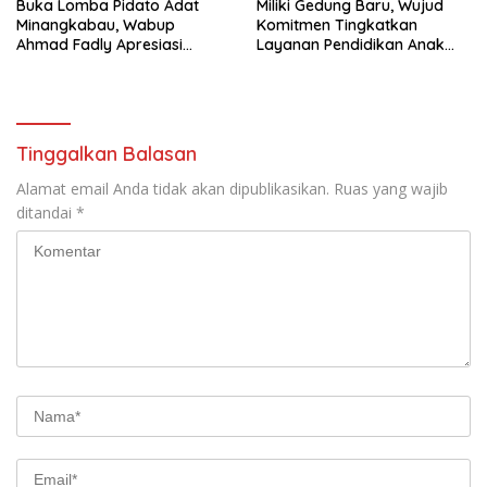
Buka Lomba Pidato Adat
Miliki Gedung Baru, Wujud
Minangkabau, Wabup
Komitmen Tingkatkan
Ahmad Fadly Apresiasi
Layanan Pendidikan Anak
Kepada LKAAM Kabupaten
Usia Dini
Tanah Datr
Tinggalkan Balasan
Alamat email Anda tidak akan dipublikasikan.
Ruas yang wajib
ditandai
*