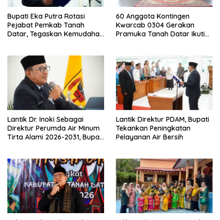
Bupati Eka Putra Rotasi
60 Anggota Kontingen
Pejabat Pemkab Tanah
Kwarcab 0304 Gerakan
Datar, Tegaskan Kemudahan
Pramuka Tanah Datar Ikuti
Izin Investor
Jamnas XII Ke Cibubur
Lantik Dr. Inoki Sebagai
Lantik Direktur PDAM, Bupati
Direktur Perumda Air Minum
Tekankan Peningkatan
Tirta Alami 2026-2031, Bupati
Pelayanan Air Bersih
Eka Putra Ingatkan Agar
Laksanakan Tugas Sesuai
Fakta Integritas Berdasarkan
Visi dan Misi