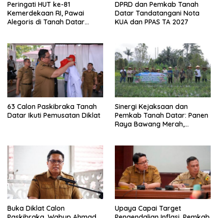
Peringati HUT ke-81
DPRD dan Pemkab Tanah
Kemerdekaan RI, Pawai
Datar Tandatangani Nota
Alegoris di Tanah Datar
KUA dan PPAS TA 2027
Digelar 18 Agustus
63 Calon Paskibraka Tanah
Sinergi Kejaksaan dan
Datar Ikuti Pemusatan Diklat
Pemkab Tanah Datar: Panen
Raya Bawang Merah,
Perkuat Ketahanan Pangan
dan Tekan Inflasi
Buka Diklat Calon
Upaya Capai Target
Paskibraka, Wabup Ahmad
Pengendalian Inflasi, Pemkab