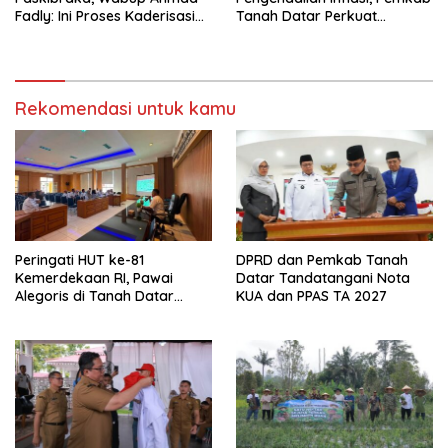
Fadly: Ini Proses Kaderisasi
Tanah Datar Perkuat
Calon Pemimpin Bangsa
Kerjasama Antar Daerah
yang Berkarakter Pancasila
Rekomendasi untuk kamu
Peringati HUT ke-81
DPRD dan Pemkab Tanah
Kemerdekaan RI, Pawai
Datar Tandatangani Nota
Alegoris di Tanah Datar
KUA dan PPAS TA 2027
Digelar 18 Agustus