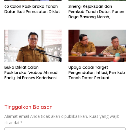
63 Calon Paskibraka Tanah
Sinergi Kejaksaan dan
Datar Ikuti Pemusatan Diklat
Pemkab Tanah Datar: Panen
Raya Bawang Merah,
Perkuat Ketahanan Pangan
dan Tekan Inflasi
Buka Diklat Calon
Upaya Capai Target
Paskibraka, Wabup Ahmad
Pengendalian Inflasi, Pemkab
Fadly: Ini Proses Kaderisasi
Tanah Datar Perkuat
Calon Pemimpin Bangsa
Kerjasama Antar Daerah
yang Berkarakter Pancasila
Tinggalkan Balasan
Alamat email Anda tidak akan dipublikasikan.
Ruas yang wajib
ditandai
*