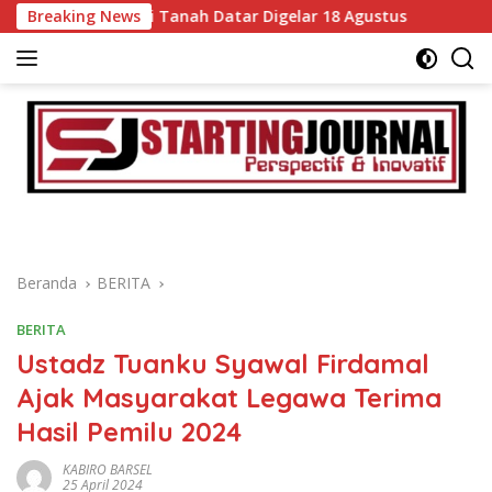
Langsung
goris di Tanah Datar Digelar 18 Agustus
Breaking News
DPRD dan Pemk
ke
konten
Beranda
BERITA
BERITA
Ustadz Tuanku Syawal Firdamal
Ajak Masyarakat Legawa Terima
Hasil Pemilu 2024
KABIRO BARSEL
25 April 2024