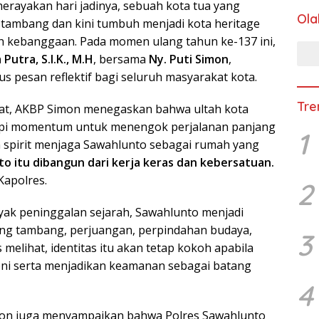
erayakan hari jadinya, sebuah kota tua yang
Ola
i tambang dan kini tumbuh menjadi kota heritage
uh kebanggaan. Pada momen ulang tahun ke-137 ini,
utra, S.I.K., M.H
, bersama
Ny. Puti Simon
,
 pesan reflektif bagi seluruh masyarakat kota.
Tre
at, AKBP Simon menegaskan bahwa ultah kota
api momentum untuk menengok perjalanan panjang
1
spirit menjaga Sawahlunto sebagai rumah yang
o itu dibangun dari kerja keras dan kebersatuan.
 Kapolres.
2
ak peninggalan sejarah, Sawahlunto menjadi
tang tambang, perjuangan, perpindahan budaya,
3
melihat, identitas itu akan tetap kokoh apabila
ni serta menjadikan keamanan sebagai batang
4
mon juga menyampaikan bahwa Polres Sawahlunto