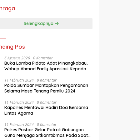
hraga
Selengkapnya
nding Pos
6 Agustus 2026
0 Komentar
Buka Lomba Pidato Adat Minangkabau,
Wabup Ahmad Fadly Apresiasi Kepada
LKAAM Kabupaten Tanah Datr
11 Februari 2024
0 Komentar
Polda Sumbar Mantapkan Pengamanan
Selama Masa Tenang Pemilu 2024
11 Februari 2024
0 Komentar
Kapolres Mentawai Hadiri Doa Bersama
Lintas Agama
11 Februari 2024
0 Komentar
Polres Pasbar Gelar Patroli Gabungan
Guna Menjaga Sitkamtibmas Pada Saat