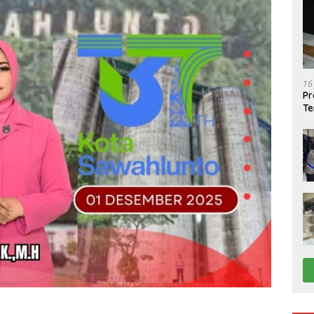
16
Pr
Te