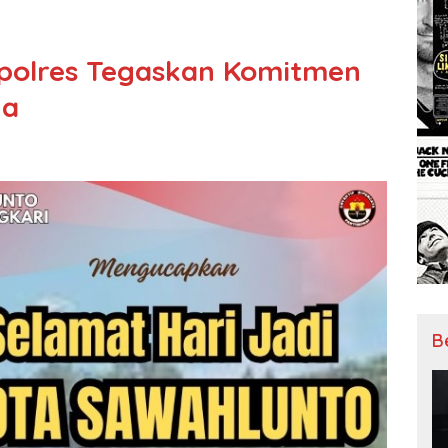
apolres Tegaskan Komitmen
ua
B