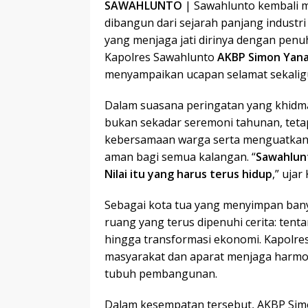
SAWAHLUNTO
| Sawahlunto kembali m
dibangun dari sejarah panjang industr
yang menjaga jati dirinya dengan pen
Kapolres Sawahlunto
AKBP Simon Yana P
menyampaikan ucapan selamat sekaligus
Dalam suasana peringatan yang khidm
bukan sekadar seremoni tahunan, tet
kebersamaan warga serta menguatkan 
aman bagi semua kalangan. “
Sawahlunt
Nilai itu yang harus terus hidup
,” ujar
Sebagai kota tua yang menyimpan bany
ruang yang terus dipenuhi cerita: ten
hingga transformasi ekonomi. Kapolres 
masyarakat dan aparat menjaga harmo
tubuh pembangunan.
Dalam kesempatan tersebut, AKBP Si