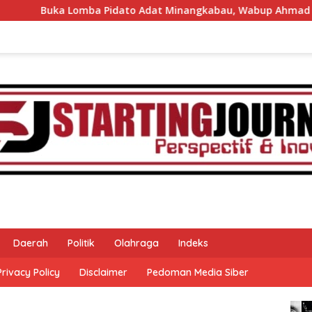
ato Adat Minangkabau, Wabup Ahmad Fadly Apresiasi Kepada
Daerah
Politik
Olahraga
Indeks
Privacy Policy
Disclaimer
Pedoman Media Siber