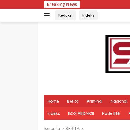
Langsung
Breaking News
Buka Lomba Pid
ke
konten
Redaksi
Indeks
Home
Berita
Kriminal
Nasional
Indeks
BOX REDAKSI
Kode Etik
Beranda
BERITA