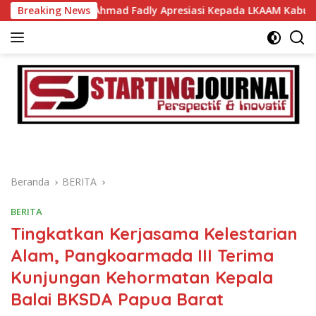
Langsung
u, Wabup Ahmad Fadly Apresiasi Kepada LKAAM Kabupaten Ta
Breaking News
ke
konten
Beranda
BERITA
BERITA
Tingkatkan Kerjasama Kelestarian
Alam, Pangkoarmada III Terima
Kunjungan Kehormatan Kepala
Balai BKSDA Papua Barat