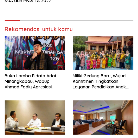
KUA dan PPAS TA 2027
Rekomendasi untuk kamu
Buka Lomba Pidato Adat
Miliki Gedung Baru, Wujud
Minangkabau, Wabup
Komitmen Tingkatkan
Ahmad Fadly Apresiasi
Layanan Pendidikan Anak
Kepada LKAAM Kabupaten
Usia Dini
Tanah Datr