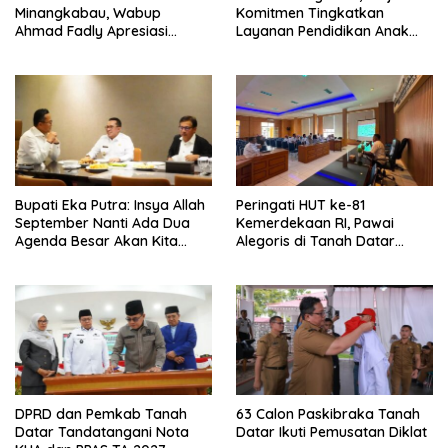
Minangkabau, Wabup
Komitmen Tingkatkan
Ahmad Fadly Apresiasi
Layanan Pendidikan Anak
Kepada LKAAM Kabupaten
Usia Dini
Tanah Datr
Bupati Eka Putra: Insya Allah
Peringati HUT ke-81
September Nanti Ada Dua
Kemerdekaan RI, Pawai
Agenda Besar Akan Kita
Alegoris di Tanah Datar
Laksanakan
Digelar 18 Agustus
DPRD dan Pemkab Tanah
63 Calon Paskibraka Tanah
Datar Tandatangani Nota
Datar Ikuti Pemusatan Diklat