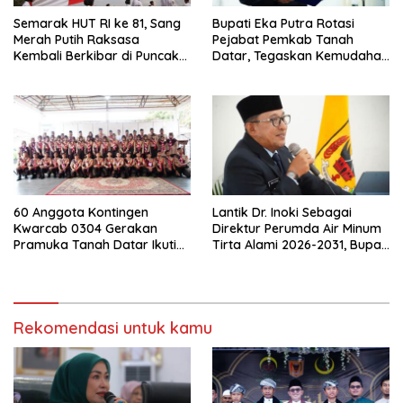
Semarak HUT RI ke 81, Sang
Bupati Eka Putra Rotasi
Merah Putih Raksasa
Pejabat Pemkab Tanah
Kembali Berkibar di Puncak
Datar, Tegaskan Kemudahan
Gunuang Kasumbo
Izin Investor
60 Anggota Kontingen
Lantik Dr. Inoki Sebagai
Kwarcab 0304 Gerakan
Direktur Perumda Air Minum
Pramuka Tanah Datar Ikuti
Tirta Alami 2026-2031, Bupati
Jamnas XII Ke Cibubur
Eka Putra Ingatkan Agar
Laksanakan Tugas Sesuai
Fakta Integritas Berdasarkan
Visi dan Misi
Rekomendasi untuk kamu