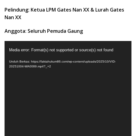
Pelindung: Ketua LPM Gates Nan XX & Lurah Gates
Nan XX
Anggota: Seluruh Pemuda Gaung
Pemutar
Media error: Format(s) not supported or source(s) not found
Video
Unduh Berkas: https://faktahukum86.com/wp-content/uploads/2025/10/VID-
20251004-WA0089.mp4?_=2