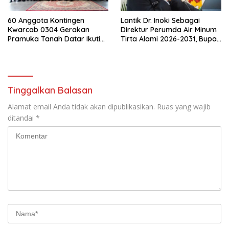
60 Anggota Kontingen
Lantik Dr. Inoki Sebagai
Kwarcab 0304 Gerakan
Direktur Perumda Air Minum
Pramuka Tanah Datar Ikuti
Tirta Alami 2026-2031, Bupati
Jamnas XII Ke Cibubur
Eka Putra Ingatkan Agar
Laksanakan Tugas Sesuai
Fakta Integritas Berdasarkan
Visi dan Misi
Tinggalkan Balasan
Alamat email Anda tidak akan dipublikasikan.
Ruas yang wajib
ditandai
*