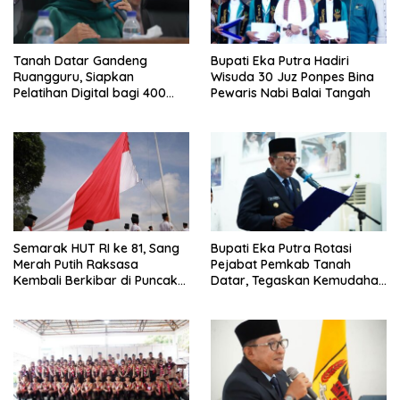
Tanah Datar Gandeng
Bupati Eka Putra Hadiri
Ruangguru, Siapkan
Wisuda 30 Juz Ponpes Bina
Pelatihan Digital bagi 400
Pewaris Nabi Balai Tangah
UMKM dan Pokdarwis
Semarak HUT RI ke 81, Sang
Bupati Eka Putra Rotasi
Merah Putih Raksasa
Pejabat Pemkab Tanah
Kembali Berkibar di Puncak
Datar, Tegaskan Kemudahan
Gunuang Kasumbo
Izin Investor