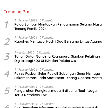
Trending Pos
1
11 Februari 2024
0 Komentar
Polda Sumbar Mantapkan Pengamanan Selama Masa
Tenang Pemilu 2024
2
11 Februari 2024
0 Komentar
Kapolres Mentawai Hadiri Doa Bersama Lintas Agama
3
9 Agustus 2026
0 Komentar
Tanah Datar Gandeng Ruangguru, Siapkan Pelatihan
Digital bagi 400 UMKM dan Pokdarwis
4
11 Februari 2024
0 Komentar
Polres Pasbar Gelar Patroli Gabungan Guna Menjaga
Sitkamtibmas Pada Saat Masa Tenang Operasi Mantap
Brata 2024
5
11 Februari 2024
0 Komentar
Pengarahan Pangkoarmada III di Lanal Tual: “Jaga
Terus Netralitas TNI”
6
11 Februari 2024
0 Komentar
Polri Tegaskan Informasi Ketidaknetralan Kapolri di