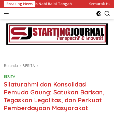
Langsung
s Nabi Balai Tangah
Breaking News
Semarak HUT RI ke 81, Sang Merah
ke
konten
Beranda
BERITA
BERITA
Silaturahmi dan Konsolidasi
Pemuda Gaung: Satukan Barisan,
Tegaskan Legalitas, dan Perkuat
Pemberdayaan Masyarakat